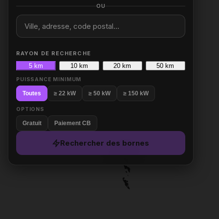
OU
RAYON DE RECHERCHE
5 km
10 km
20 km
50 km
PUISSANCE MINIMUM
Toutes
≥ 22 kW
≥ 50 kW
≥ 150 kW
OPTIONS
Gratuit
Paiement CB
Rechercher des bornes