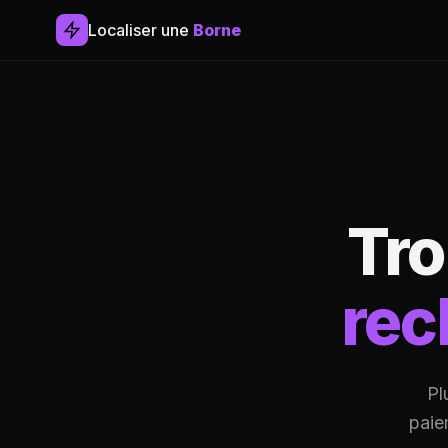
Localiser une
Borne
Tr
rec
Pl
paie