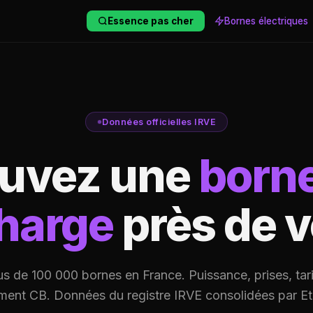
Essence pas cher
Bornes électriques
Données officielles IRVE
ouvez une
born
harge
près de 
us de 100 000 bornes en France. Puissance, prises, tari
ment CB. Données du registre IRVE consolidées par Et