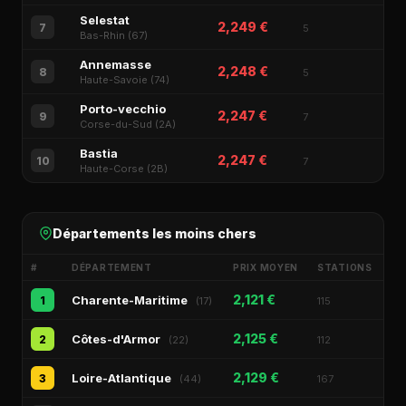
Selestat
2,249 €
7
5
Bas-Rhin (67)
Annemasse
2,248 €
8
5
Haute-Savoie (74)
Porto-vecchio
2,247 €
9
7
Corse-du-Sud (2A)
Bastia
2,247 €
10
7
Haute-Corse (2B)
Départements les moins chers
#
DÉPARTEMENT
PRIX MOYEN
STATIONS
2,121 €
Charente-Maritime
1
(17)
115
2,125 €
Côtes-d'Armor
2
(22)
112
2,129 €
Loire-Atlantique
3
(44)
167