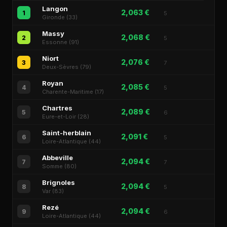
Langon
2,063 €
1
5
Gironde (33)
Massy
2,068 €
2
5
Essonne (91)
Niort
2,076 €
3
7
Deux-Sèvres (79)
Royan
2,085 €
4
5
Charente-Maritime (17)
Chartres
2,089 €
5
6
Eure-et-Loir (28)
Saint-herblain
2,091 €
6
5
Loire-Atlantique (44)
Abbeville
2,094 €
7
7
Somme (80)
Brignoles
2,094 €
8
5
Var (83)
Rezé
2,094 €
9
6
Loire-Atlantique (44)