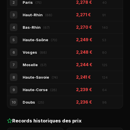
2,278 €
Paris
2
(75)
40
2,271 €
Haut-Rhin
3
(68)
91
2,270 €
Bas-Rhin
4
(67)
140
2,249 €
Haute-Saône
5
(70)
53
2,248 €
Vosges
6
(88)
80
2,244 €
Moselle
7
(57)
125
2,241 €
Haute-Savoie
8
(74)
124
2,239 €
Haute-Corse
9
(2B)
64
2,236 €
Doubs
10
(25)
98
Records historiques des prix