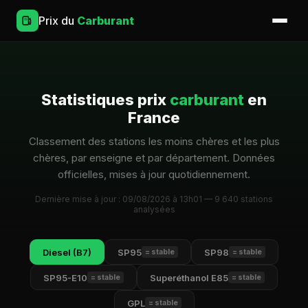
Prix du
Carburant
Statistiques prix
carburant
en
France
Classement des stations les moins chères et les plus
chères, par enseigne et par département. Données
officielles, mises à jour quotidiennement.
Dernière mise à jour : 09/08/2026 à 13h01 — 9 640 stations
analysées
Diesel (B7)
SP95
SP98
= stable
= stable
SP95-E10
Superéthanol E85
= stable
= stable
GPL
= stable