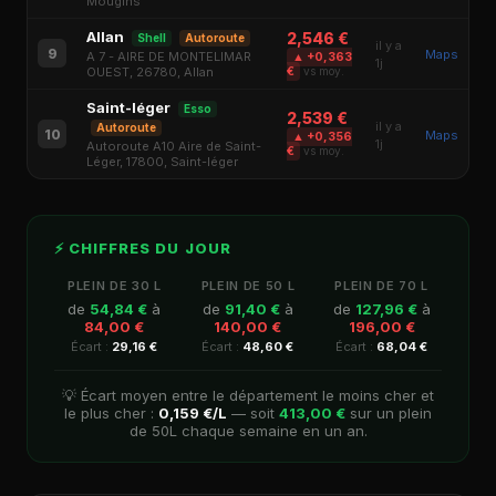
Mougins
Allan
2,546 €
Shell
Autoroute
il y a
9
Maps
A 7 - AIRE DE MONTELIMAR
▲ +0,363
1j
OUEST, 26780, Allan
€
vs moy.
Saint-léger
Esso
2,539 €
il y a
Autoroute
10
Maps
▲ +0,356
1j
Autoroute A10 Aire de Saint-
€
vs moy.
Léger, 17800, Saint-léger
⚡ CHIFFRES DU JOUR
PLEIN DE 30 L
PLEIN DE 50 L
PLEIN DE 70 L
de
54,84 €
à
de
91,40 €
à
de
127,96 €
à
84,00 €
140,00 €
196,00 €
Écart :
29,16 €
Écart :
48,60 €
Écart :
68,04 €
💡 Écart moyen entre le département le moins cher et
le plus cher :
0,159 €/L
— soit
413,00 €
sur un plein
de 50L chaque semaine en un an.