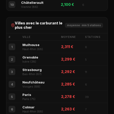
Châtellerault
2,100 €
10
6
Vienne (86)
Villes avec le carburant le
moyenne · min 5 stations
plus cher
#
VILLE
MOYENNE
STATIONS
Mulhouse
2,311 €
1
6
Haut-Rhin (68)
Grenoble
2,299 €
2
5
Isère (38)
Strasbourg
2,292 €
3
11
Bas-Rhin (67)
Neufchâteau
2,285 €
4
6
Vosges (88)
Paris
2,278 €
5
39
Paris (75)
Colmar
2,263 €
6
7
Haut-Rhin (68)