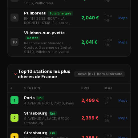
14h
17138, Puilboreau
Puilboreau
TotalEnergies
il y a
2,040 €
9
Maps
RN. 11 / SENS NIORT - LA
14h
ROCHELL, 17138, Puilboreau
Villebon-sur-yvette
Costco
il y a
2,041 €
10
Maps
Réservée aux Membres
4h
Costco, 3 avenue de Bréhat,
91140, Villebon-sur-yvette
Top 10 stations les plus
Diesel (B7) · hors autoroute
chères de France
#
STATION
PRIX
MAJ
Paris
il y a
Eni
2,499 €
1
Maps
7h
4 AVENUE FOCH, 75016, Paris
Strasbourg
Eni
il y a
2,399 €
2
Maps
9 AVENUE ALSACE, 67000,
8h
Strasbourg
Strasbourg
Eni
il y a
2,399 €
3
Maps