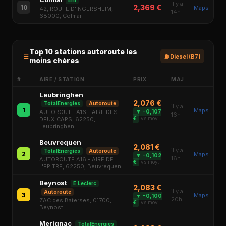
Eni
il y a
2,369 €
10
Maps
42, ROUTE D'INGERSHEIM,
14h
68000, Colmar
Top 10 stations autoroute les
⛽ Diesel (B7)
moins chères
#
AIRE / STATION
PRIX
MAJ
Leubringhen
2,076 €
TotalEnergies
Autoroute
il y a
1
Maps
AUTOROUTE A16 - AIRE DES
▼ −0,107
16h
€
vs moy.
DEUX CAPS, 62250,
Leubringhen
Beuvrequen
2,081 €
il y a
TotalEnergies
Autoroute
2
Maps
▼ −0,102
16h
AUTOROUTE A16 - AIRE DE
€
vs moy.
L'EPITRE, 62250, Beuvrequen
Beynost
E.Leclerc
2,083 €
il y a
Autoroute
3
Maps
▼ −0,100
20h
ZAC des Baterses, 01700,
€
vs moy.
Beynost
Merignac
TotalEnergies