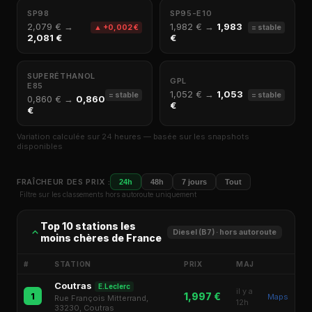
SP98
SP95-E10
2,079 € →
1,982 € →
1,983
▲ +0,002 €
= stable
2,081 €
€
SUPERÉTHANOL
GPL
E85
1,052 € →
1,053
= stable
= stable
0,860 € →
0,860
€
€
Variation calculée sur 24 heures — basée sur les snapshots
disponibles
FRAÎCHEUR DES PRIX :
24h
48h
7 jours
Tout
Filtre sur les classements hors autoroute uniquement
Top 10 stations les
Diesel (B7) · hors autoroute
moins chères de France
#
STATION
PRIX
MAJ
Coutras
E.Leclerc
il y a
1,997 €
1
Maps
Rue François Mitterrand,
12h
33230, Coutras