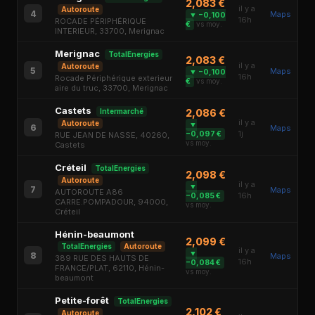
2,083 €
il y a
Autoroute
4
Maps
▼ −0,100
16h
ROCADE PÉRIPHÉRIQUE
€
vs moy.
INTERIEUR, 33700, Merignac
Merignac
TotalEnergies
2,083 €
il y a
Autoroute
5
Maps
▼ −0,100
16h
Rocade Périphérique exterieur
€
vs moy.
aire du truc, 33700, Merignac
Castets
Intermarché
2,086 €
il y a
Autoroute
▼
6
Maps
1j
−0,097 €
RUE JEAN DE NASSE, 40260,
vs moy.
Castets
Créteil
TotalEnergies
2,098 €
Autoroute
il y a
▼
7
Maps
AUTOROUTE A86
16h
−0,085 €
CARRE.POMPADOUR, 94000,
vs moy.
Créteil
Hénin-beaumont
2,099 €
TotalEnergies
Autoroute
il y a
▼
8
Maps
389 RUE DES HAUTS DE
16h
−0,084 €
FRANCE/PLAT, 62110, Hénin-
vs moy.
beaumont
Petite-forêt
TotalEnergies
2,102 €
Autoroute