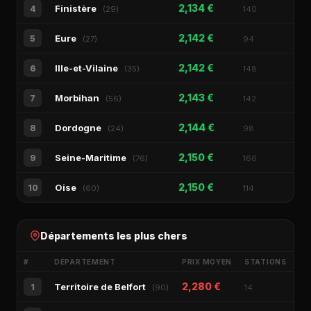
2,134 €
Finistère
4
(29)
140
2,142 €
Eure
5
(27)
94
2,142 €
Ille-et-Vilaine
6
(35)
148
2,143 €
Morbihan
7
(56)
142
2,144 €
Dordogne
8
(24)
98
2,150 €
Seine-Maritime
9
(76)
166
2,150 €
Oise
10
(60)
114
Départements les plus chers
#
DÉPARTEMENT
PRIX MOYEN
STATIONS
2,280 €
Territoire de Belfort
1
(90)
14