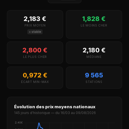
2,183 €
1,828 €
PRIX MOYEN
LE MOINS CHER
= stable
2,800 €
2,180 €
LE PLUS CHER
MÉDIANE
0,972 €
9 565
ÉCART MIN-MAX
STATIONS
Évolution des prix moyens nationaux
145 jours d'historique — du 16/03 au 09/08/2026