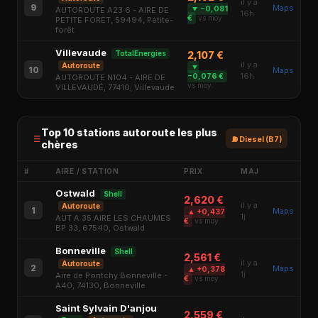
il y a
9
Maps
▼ −0,081
AUTOROUTE A23 6 - AIRE DE
16h
€
vs moy.
PETITE FORÊT, 59494, Petite-
forêt
Villevaude
TotalEnergies
2,107 €
il y a
Autoroute
▼
10
Maps
16h
−0,076 €
AUTOROUTE N104 - AIRE DE
vs moy.
VILLEVAUDÉ, 77410, Villevaude
Top 10 stations autoroute les plus
⛽ Diesel (B7)
chères
#
AIRE / STATION
PRIX
MAJ
Ostwald
Shell
2,620 €
il y a
Autoroute
1
Maps
▲ +0,437
1j
AUT A 35 AIRE LES CHAUMES
€
vs moy.
BP 33, 67540, Ostwald
Bonneville
Shell
2,561 €
il y a
Autoroute
2
Maps
▲ +0,378
1j
Aire de Pontchy Bonneville -
€
vs moy.
A40, 74130, Bonneville
Saint Sylvain D'anjou
2,559 €