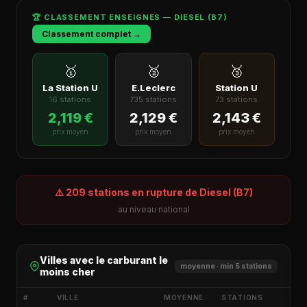
🏆 CLASSEMENT ENSEIGNES — DIESEL (B7)
Classement complet →
🥇
🥈
🥉
La Station U
E.Leclerc
Station U
16 stations
735 stations
73 stations
2,119 €
2,129 €
2,143 €
prix moyen
prix moyen
prix moyen
⚠️ 209 stations en rupture de Diesel (B7)
au niveau national
Villes avec le carburant le
moyenne · min 5 stations
moins cher
#
VILLE
MOYENNE
STATIONS