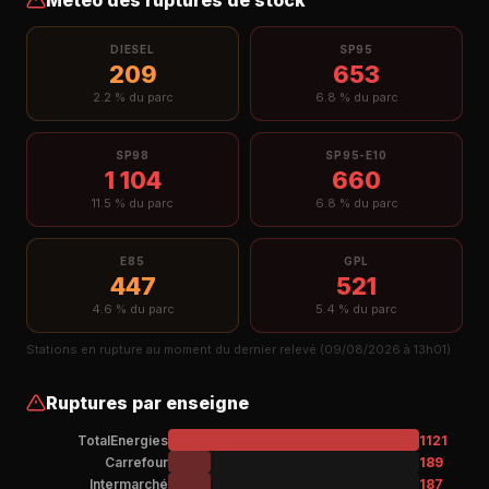
Météo des ruptures de stock
DIESEL
SP95
209
653
2.2 % du parc
6.8 % du parc
SP98
SP95-E10
1 104
660
11.5 % du parc
6.8 % du parc
E85
GPL
447
521
4.6 % du parc
5.4 % du parc
Stations en rupture au moment du dernier relevé (09/08/2026 à 13h01)
Ruptures par enseigne
TotalEnergies
1121
Carrefour
189
Intermarché
187