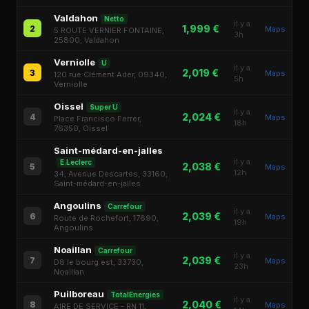
Valdahon
Netto
il y a
1,999 €
2
Maps
5 ROUTE VERNIER FONTAINE,
3h
25800, Valdahon
Verniolle
U
il y a
2,019 €
3
Maps
120 rue Clément Ader, 09340,
5h
Verniolle
Oissel
Super U
il y a
2,024 €
4
Maps
Place Francisco Ferrer,
18h
76350, Oissel
Saint-médard-en-jalles
il y a
E.Leclerc
2,038 €
5
Maps
12h
34, Avenue Descartes, 33160,
Saint-médard-en-jalles
Angoulins
Carrefour
il y a
2,039 €
6
Maps
Route de Rochefort, 17690,
19h
Angoulins
Noaillan
Carrefour
il y a
2,039 €
7
Maps
D8 le bourg est, 33730,
23h
Noaillan
Puilboreau
TotalEnergies
il y a
2,040 €
8
Maps
AIRE DE SERVICE - RN 11,