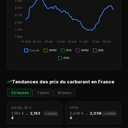
Tendances des prix du carburant en France
24 heures
7 jours
30 jours
DIESEL (B7)
SP95
2,184 € →
2,183
2,038 € →
2,038
= stable
= stable
€
€