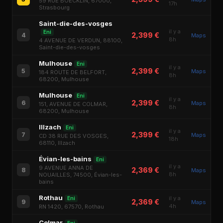
59 RUE BOECKLIN, 67000,
17h
Strasbourg
Saint-die-des-vosges
il y a
Eni
2,399 €
4
Maps
8h
4 AVENUE DE VERDUN, 88100,
Saint-die-des-vosges
Mulhouse
Eni
il y a
2,399 €
5
Maps
184 ROUTE DE BELFORT,
8h
68200, Mulhouse
Mulhouse
Eni
il y a
2,399 €
6
Maps
151, AVENUE DE COLMAR,
8h
68200, Mulhouse
Illzach
Eni
il y a
2,399 €
7
Maps
CD 38 RUE DES VOSGES,
18h
68110, Illzach
Évian-les-bains
Eni
il y a
9 AVENUE ANNA DE
2,369 €
8
Maps
8h
NOUAILLES, 74500, Évian-les-
bains
Rothau
il y a
Eni
2,369 €
9
Maps
4h
RN 1420, 67570, Rothau
Colmar