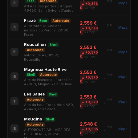
il y a
Esso
Autoroute
3
Maps
▲ +0,376
1j
A11 Aire des portes d'Angers,
€
vs moy.
49480, Saint Sylvain D'anjou
Frazé
Esso
Autoroute
2,559 €
il y a
Autoroute A11Aire des
4
Maps
▲ +0,376
1j
manoirs du Perche, 28160,
€
vs moy.
Frazé
Roussillon
Shell
2,553 €
il y a
Autoroute
5
Maps
▲ +0,370
1j
autoroute A7, 38150,
€
vs moy.
Roussillon
Magneux Haute Rive
2,553 €
il y a
Shell
Autoroute
6
Maps
▲ +0,370
1j
Aire de Plaines du Forez Est,
€
vs moy.
42600, Magneux Haute Rive
Les Salles
Shell
2,553 €
il y a
Autoroute
7
Maps
▲ +0,370
1j
Aire du Haut Forez Nord A89,
€
vs moy.
42440, Les Salles
Mougins
Shell
2,548 €
Autoroute
il y a
8
Maps
▲ +0,365
AUTOROUTE A8 - AIRE DES
1j
€
vs moy.
BREGUIÈRES, 06250,