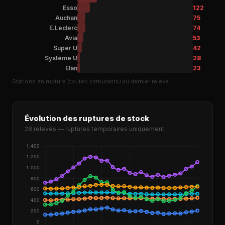
Esso
122
Auchan
75
E.Leclerc
74
Avia
53
Super U
42
Système U
28
Elan
23
Stations en rupture (toutes carburants) au dernier relevé
Évolution des ruptures de stock
28 relevés — ruptures temporaires uniquement