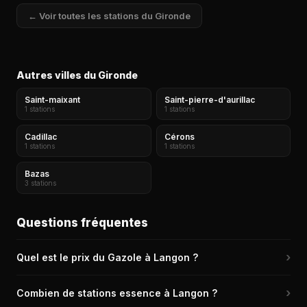
← Voir toutes les stations du Gironde
Autres villes du Gironde
Saint-maixant
Saint-pierre-d'aurillac
1 stations
1 stations
Cadillac
Cérons
1 stations
1 stations
Bazas
3 stations
Questions fréquentes
›
Quel est le prix du Gazole à Langon ?
Le prix moyen du Gazole (Diesel) à Langon est de 2,097 €/L
›
Combien de stations essence à Langon ?
aujourd'hui. La station la moins chère de Langon est