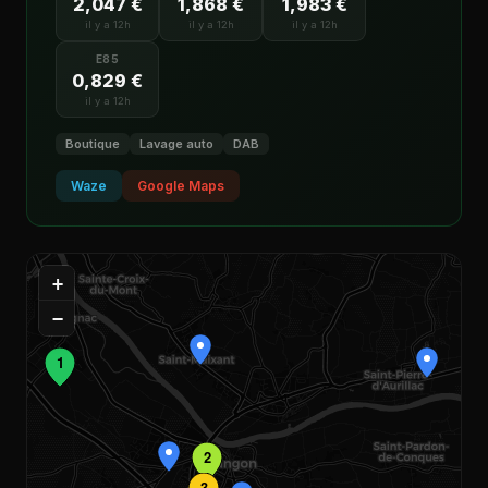
2,047 €
1,868 €
1,983 €
il y a 12h
il y a 12h
il y a 12h
E85
0,829 €
il y a 12h
Boutique
Lavage auto
DAB
Waze
Google Maps
+
−
1
2
3