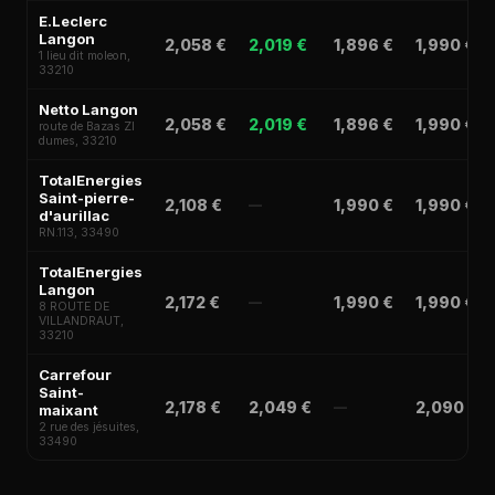
E.Leclerc
Langon
2,058 €
2,019 €
1,896 €
1,990 €
1 lieu dit moleon,
33210
Netto Langon
2,058 €
2,019 €
1,896 €
1,990 €
route de Bazas ZI
dumes, 33210
TotalEnergies
Saint-pierre-
2,108 €
1,990 €
1,990 €
—
d'aurillac
RN.113, 33490
TotalEnergies
Langon
2,172 €
1,990 €
1,990 €
—
8 ROUTE DE
VILLANDRAUT,
33210
Carrefour
Saint-
2,178 €
2,049 €
2,090 €
—
maixant
2 rue des jésuites,
33490