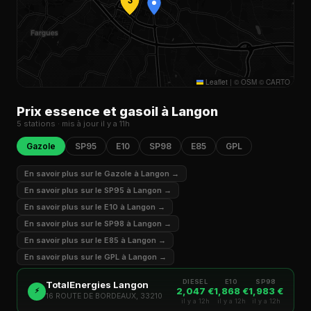
Leaflet
|
© OSM © CARTO
Prix essence et gasoil à Langon
5 stations · mis à jour il y a 11h
Gazole
SP95
E10
SP98
E85
GPL
En savoir plus sur le Gazole à Langon →
En savoir plus sur le SP95 à Langon →
En savoir plus sur le E10 à Langon →
En savoir plus sur le SP98 à Langon →
En savoir plus sur le E85 à Langon →
En savoir plus sur le GPL à Langon →
DIESEL
E10
SP98
TotalEnergies Langon
2,047 €
1,868 €
1,983 €
⚡
16 ROUTE DE BORDEAUX, 33210
il y a 12h
il y a 12h
il y a 12h