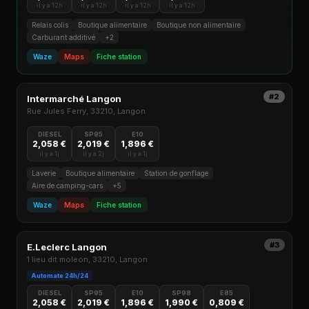
il y a 12h
il y a 12h
il y a 12h
il y a 12h
Relais colis
Boutique alimentaire
Boutique non alimentaire
Carburant additivé
+2
Waze
Maps
Fiche station
#2
Intermarché Langon
Rue Jules Ferry, 33210, Langon
DIESEL
SP95
E10
2,058 €
2,019 €
1,896 €
il y a 1j
il y a 2j
il y a 1j
Laverie
Boutique alimentaire
Station de gonflage
Aire de camping-cars
+5
Waze
Maps
Fiche station
#3
E.Leclerc Langon
1 lieu dit moleon, 33210, Langon
Automate 24h/24
DIESEL
SP95
E10
SP98
E85
2,058 €
2,019 €
1,896 €
1,990 €
0,809 €