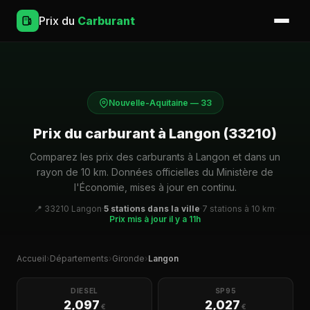
Prix du
Carburant
Nouvelle-Aquitaine — 33
Prix du carburant à Langon (33210)
Comparez les prix des carburants à Langon et dans un
rayon de 10 km. Données officielles du Ministère de
l'Économie, mises à jour en continu.
📍 33210 Langon
·
5 stations dans la ville
·
7 stations à 10 km
·
Prix mis à jour il y a 11h
Accueil
›
Départements
›
Gironde
›
Langon
DIESEL
SP95
2,097
2,027
€
€