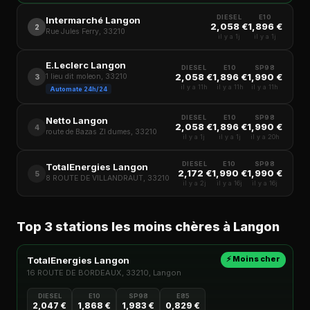
DIESEL
E10
Intermarché Langon
2,058 €
1,896 €
2
Rue Jules Ferry, 33210
il y a 1j
il y a 1j
E.Leclerc Langon
DIESEL
E10
SP98
2,058 €
1,896 €
1,990 €
1 lieu dit moleon, 33210
3
il y a 11h
il y a 11h
il y a 11h
Automate 24h/24
DIESEL
E10
SP98
Netto Langon
2,058 €
1,896 €
1,990 €
4
route de Bazas ZI dumes, 33210
il y a 1j
il y a 1j
il y a 20h
DIESEL
E10
SP98
TotalEnergies Langon
2,172 €
1,990 €
1,990 €
5
8 ROUTE DE VILLANDRAUT, 33210
il y a 2j
il y a 16j
il y a 16j
Top 3 stations les moins chères à Langon
⚡ Moins cher
TotalEnergies Langon
16 ROUTE DE BORDEAUX, 33210, Langon
DIESEL
E10
SP98
E85
2,047 €
1,868 €
1,983 €
0,829 €