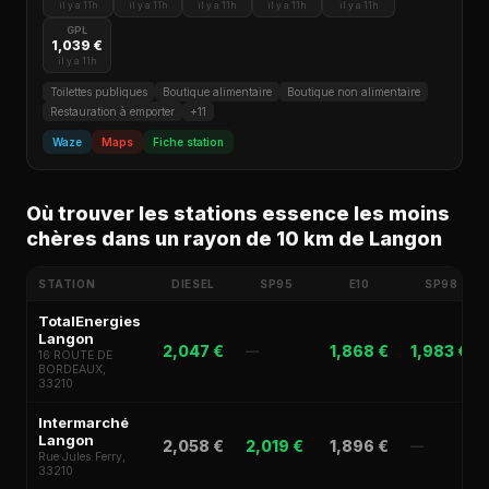
il y a 11h
il y a 11h
il y a 11h
il y a 11h
il y a 11h
GPL
1,039 €
il y a 11h
Toilettes publiques
Boutique alimentaire
Boutique non alimentaire
Restauration à emporter
+11
Waze
Maps
Fiche station
Où trouver les stations essence les moins
chères dans un rayon de 10 km de Langon
STATION
DIESEL
SP95
E10
SP98
TotalEnergies
Langon
2,047 €
1,868 €
1,983 €
—
16 ROUTE DE
BORDEAUX,
33210
Intermarché
Langon
2,058 €
2,019 €
1,896 €
—
Rue Jules Ferry,
33210