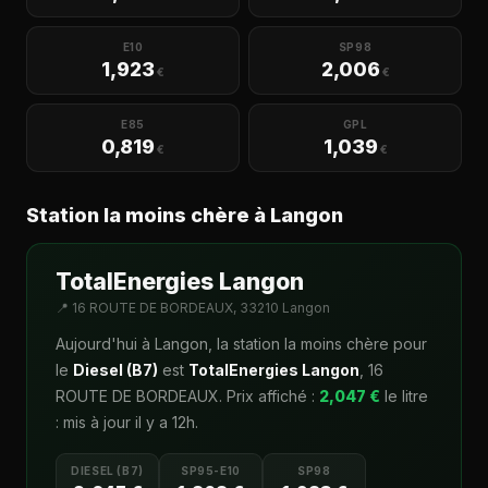
E10
SP98
1,923
2,006
€
€
E85
GPL
0,819
1,039
€
€
Station la moins chère à Langon
TotalEnergies Langon
📍 16 ROUTE DE BORDEAUX, 33210 Langon
Aujourd'hui à Langon, la station la moins chère pour
le
Diesel (B7)
est
TotalEnergies Langon
, 16
ROUTE DE BORDEAUX. Prix affiché :
2,047 €
le litre
: mis à jour il y a 12h.
DIESEL (B7)
SP95-E10
SP98