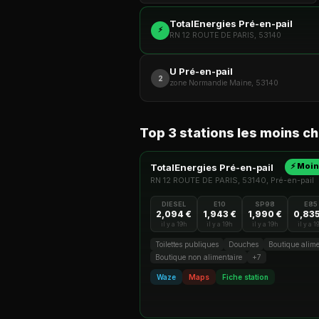
TotalEnergies Pré-en-pail
⚡
RN 12 ROUTE DE PARIS, 53140
U Pré-en-pail
2
zone Normandie Maine, 53140
Top 3 stations les moins ch
⚡ Moin
TotalEnergies Pré-en-pail
RN 12 ROUTE DE PARIS, 53140, Pré-en-pail
DIESEL
E10
SP98
E85
2,094 €
1,943 €
1,990 €
0,835
il y a 19h
il y a 19h
il y a 19h
il y a 1
Toilettes publiques
Douches
Boutique alime
Boutique non alimentaire
+7
Waze
Maps
Fiche station