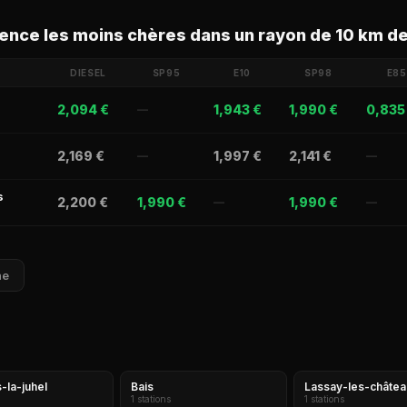
sence les moins chères dans un rayon de 10 km de
DIESEL
SP95
E10
SP98
E85
2,094 €
1,943 €
1,990 €
0,835
—
2,169 €
1,997 €
2,141 €
—
—
s
2,200 €
1,990 €
1,990 €
—
—
ne
s-la-juhel
Bais
Lassay-les-châte
1 stations
1 stations