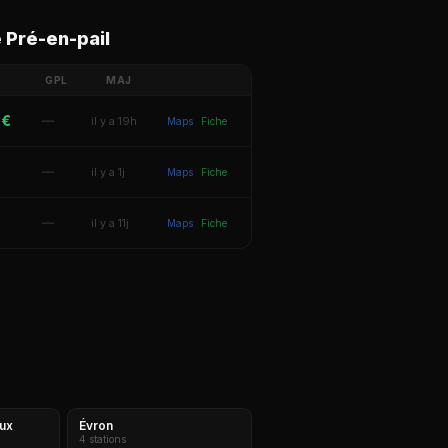
 Pré-en-pail
GPL
MAJ
 €
—
il y a 19h
Maps
Fiche
—
il y a 1j
Maps
Fiche
—
il y a 11j
Maps
Fiche
aux
Évron
4 stations