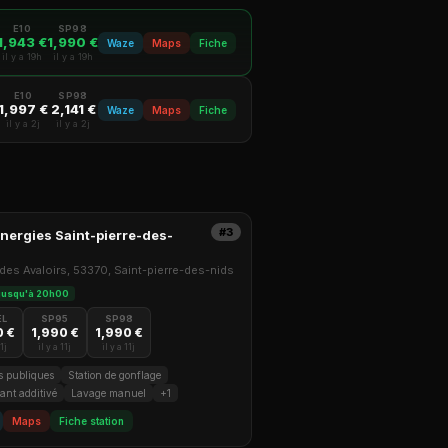
E10
SP98
1,943 €
1,990 €
Waze
Maps
Fiche
il y a 19h
il y a 19h
E10
SP98
1,997 €
2,141 €
Waze
Maps
Fiche
il y a 2j
il y a 2j
#3
nergies Saint-pierre-des-
des Avaloirs, 53370, Saint-pierre-des-nids
 jusqu'à 20h00
EL
SP95
SP98
0 €
1,990 €
1,990 €
11j
il y a 11j
il y a 11j
es publiques
Station de gonflage
ant additivé
Lavage manuel
+1
Maps
Fiche station