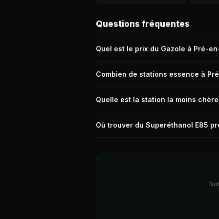
Questions fréquentes
Quel est le prix du Gazole à Pré-en-
Le prix moyen du Gazole (Diesel) à Pré-e
Combien de stations essence à Pré
2,094 €/L (prix relevé il y a 19h). Les t
Il y a 2 stations-service directement à
Quelle est la station la moins chère
(Saint-pierre-des-nids, Villaines-la-juhel
La station la moins chère pour le Diese
Où trouver du Superéthanol E85 pr
€/L, SP95-E10 à 1,943 €/L. Prix relevé i
Le Superéthanol E85 est disponible dire
est TotalEnergies Pré-en-pail (RN 12 ROU
Not