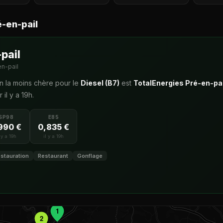
é-en-pail
pail
n-pail
ion la moins chère pour le
Diesel (B7)
est
TotalEnergies Pré-en-pai
r il y a 19h.
SP98
E85
990 €
0,835 €
l y a 19h
il y a 19h
stauration
Restaurant
Gonflage
1
2