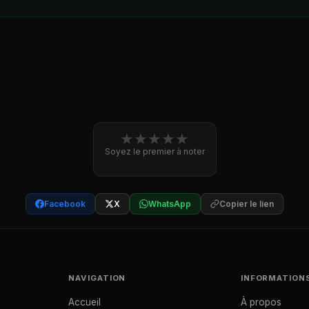
★
★
★
★
★
Soyez le premier à noter
Facebook
X
WhatsApp
Copier le lien
NAVIGATION
INFORMATION
Accueil
À propos