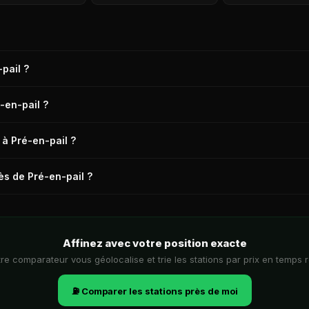
pail ?
n-pail est de 2,154 €/L aujourd'hui. La station la moins chère de Pré-e
-en-pail ?
arifs sont issus du Ministère de l'Économie et actualisés en continu sur c
 Pré-en-pail (53140). En élargissant à un rayon de 10 km, on recense 3 
 à Pré-en-pail ?
, Bais et alentours). Données mises à jour il y a 19h.
l à Pré-en-pail et ses environs est TotalEnergies Pré-en-pail, RN 12 R
ès de Pré-en-pail ?
l y a 19h. Comparez toutes les stations dans le tableau ci-dessus.
ctement à Pré-en-pail. La station proposant l'E85 au meilleur prix dans
TE DE PARIS) à 0,835 €/L (relevé il y a 19h).
Affinez avec votre position exacte
re comparateur vous géolocalise et trie les stations par prix en temps r
⛽ Comparer les stations près de moi