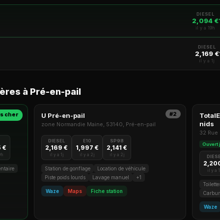
DIESEL
2,094 €
il y a 19h
DIESEL
2,169 €
il y a 1j
ères à Pré-en-pail
#2
s cher
U Pré-en-pail
TotalE
nids
zone Normandie Maine, 53140, Pré-en-pail
32 Rue 
DIESEL
E10
SP98
Ouvert
 €
2,169 €
1,997 €
2,141 €
9h
il y a 1j
il y a 2j
il y a 2j
DIES
2,20
ntaire
Station de gonflage
Location de véhicule
il y a 
Piste poids lourds
Lavage manuel
+1
Toilett
Waze
Maps
Fiche station
Carbur
Waze