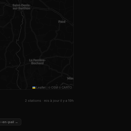
Leaflet
|
© OSM © CARTO
2 stations · mis à jour il y a 19h
ré-en-pail →