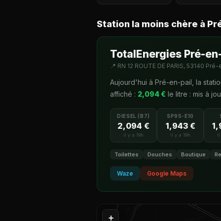
Station la moins chère à Pr
TotalEnergies Pré-en-
📍 RN 12 ROUTE DE PARIS, 53140 Pré-e
Aujourd'hui à Pré-en-pail, la stat
affiché :
2,094 €
le litre : mis à jou
DIESEL (B7)
SP95-E10
2,094 €
1,943 €
1,
il y a 19h
il y a 19h
i
Toilettes
Douches
Boutique
Re
Waze
Google Maps
+