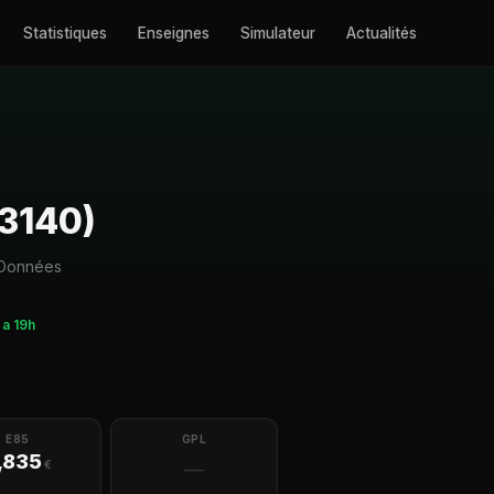
Statistiques
Enseignes
Simulateur
Actualités
53140)
. Données
y a 19h
E85
GPL
,835
€
—