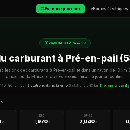
Essence pas cher
Bornes électriques
Pays de la Loire — 53
du carburant à Pré-en-pail (
 les prix des carburants à Pré-en-pail et dans un rayon de 10 km
officielles du Ministère de l'Économie, mises à jour en continu.
140 Pré-en-pail
·
2 stations dans la ville
·
3 stations à 10 km
·
Prix mis à jour il 
ail
E10
SP98
0
1,970
2,040
0
€
€
€