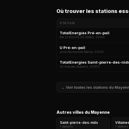
Où trouver les stations es
STATION
TotalEnergies Pré-en-pail
RN 12 ROUTE DE PARIS, 53140
U Pré-en-pail
zone Normandie Maine, 53140
TotalEnergies Saint-pierre-des-nid
32 Rue des Avaloirs, 53370
← Voir toutes les stations du Mayen
Autres villes du Mayenne
Saint-pierre-des-nids
Villaine
1 stations
1 stations