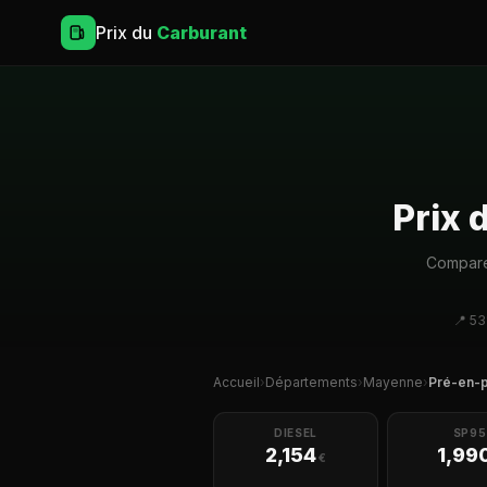
Prix du
Carburant
Prix 
Comparez
📍 53
Accueil
›
Départements
›
Mayenne
›
Pré-en-p
DIESEL
SP95
2,154
1,99
€