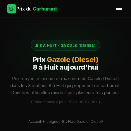
Prix du
Carburant
⛽ 8 À HUIT · GAZOLE (DIESEL)
Prix
Gazole (Diesel)
8 à Huit aujourd'hui
Prix moyen, minimum et maximum du Gazole (Diesel)
dans les 3 stations 8 à Huit qui proposent ce carburant.
Données officielles mises à jour plusieurs fois par jour.
Dernière mise à jour : 2026-08-07 06:01
Accueil
›
Enseignes
›
8 à Huit
›
Gazole (Diesel)