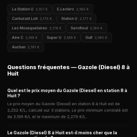
La Station U
E.Leclerc
2,157 €
2,165 €
Carburant Loti
Station U
2,175 €
2,177 €
Les Mousquetaires
Servifioul
2,178 €
2,184 €
Aire C
Super U
Gulf
2,188 €
2,189 €
2,190 €
Auchan
2,191 €
Questions fréquentes — Gazole (Diesel) 8 à
Huit
Quel est le prix moyen du Gazole (Diesel) en station 8 à
Huit ?
Le prix moyen du Gazole (Diesel) en station 8 à Huit est de
2,252 €/L, calculé sur 3 stations. Le prix minimum constaté est
de 2,199 €/L et le maximum de 2,279 €/L.
Le Gazole (Diesel) 8 à Huit est-il moins cher que la