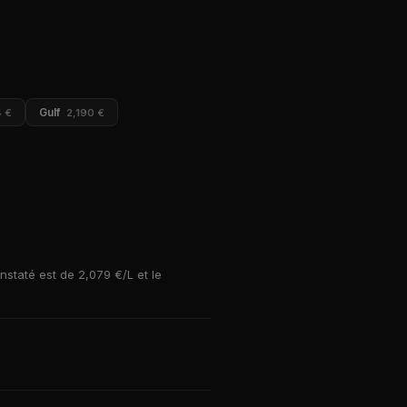
Gulf
4 €
2,190 €
nstaté est de 2,079 €/L et le