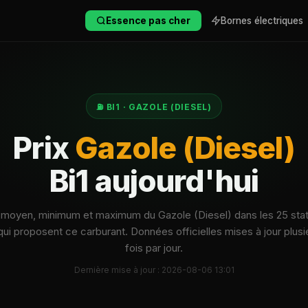
Essence pas cher
Bornes électriques
⛽ BI1 · GAZOLE (DIESEL)
Prix
Gazole (Diesel)
Bi1 aujourd'hui
 moyen, minimum et maximum du Gazole (Diesel) dans les 25 sta
 qui proposent ce carburant. Données officielles mises à jour plusi
fois par jour.
Dernière mise à jour : 2026-08-06 13:01