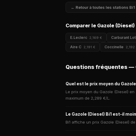
← Retour à toutes les stations Bi1
Comparer le Gazole (Diesel)
E.Leclerc
Carburant Lot
2,169 €
Aire C
Coccinelle
2,191 €
2,192
Questions fréquentes — G
Quel est le prix moyen du Gazole 
Le prix moyen du Gazole (Diesel) en s
maximum de 2,289 €/L.
Le Gazole (Diesel) Bi1 est-il mo
Bi1 affiche un prix Gazole (Diesel) d