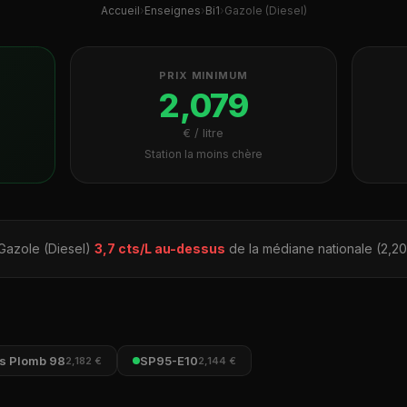
Accueil
›
Enseignes
›
Bi1
›
Gazole (Diesel)
PRIX MINIMUM
2,079
€ / litre
Station la moins chère
 Gazole (Diesel)
3,7 cts/L au-dessus
de la médiane nationale (2,20
s Plomb 98
SP95-E10
2,182 €
2,144 €