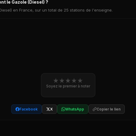
t le Gazole (Diesel) ?
Diesel) en France, sur un total de 25 stations de l'enseigne.
★
★
★
★
★
Soyez le premier à noter
Facebook
X
WhatsApp
Copier le lien