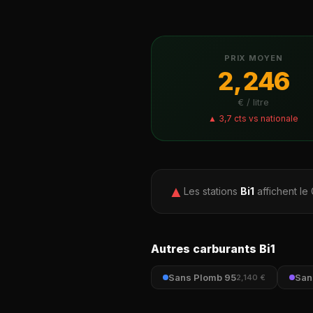
PRIX MOYEN
2,246
€ / litre
▲ 3,7 cts vs nationale
▲
Les stations
Bi1
affichent le
Autres carburants Bi1
Sans Plomb 95
San
2,140 €