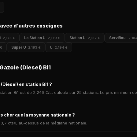
 avec d'autres enseignes
i
La Station U
Station U
Servifioul
2,175 €
2,179 €
2,182 €
2,18
Super U
U
 €
2,193 €
2,194 €
azole (Diesel) Bi1
(Diesel) en station Bi1 ?
tation Bi1 est de 2,246 €/L, calculé sur 25 stations. Le prix minimum co
ins cher que la moyenne nationale ?
e 3,7 cts/L au-dessus de la médiane nationale.