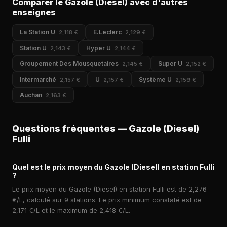
Comparer le Gazole (Diesel) avec d'autres
enseignes
La Station U
E.Leclerc
2,118 €
2,129 €
Station U
Hyper U
2,143 €
2,144 €
Groupement Des Mousquetaires
Super U
2,145 €
2,152 €
Intermarché
U
Système U
2,157 €
2,157 €
2,159 €
Auchan
2,163 €
Questions fréquentes — Gazole (Diesel)
Fulli
Quel est le prix moyen du Gazole (Diesel) en station Fulli
?
Le prix moyen du Gazole (Diesel) en station Fulli est de 2,276
€/L, calculé sur 9 stations. Le prix minimum constaté est de
2,171 €/L et le maximum de 2,418 €/L.