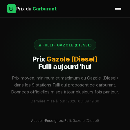
Prix du
Carburant
⛽ FULLI · GAZOLE (DIESEL)
Prix
Gazole (Diesel)
Fulli aujourd'hui
Prix moyen, minimum et maximum du Gazole (Diesel)
dans les 9 stations Fulli qui proposent ce carburant.
Données officielles mises à jour plusieurs fois par jour.
Dernière mise à jour : 2026-08-09 19:00
Accueil
›
Enseignes
›
Fulli
›
Gazole (Diesel)