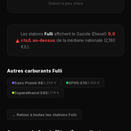
Station la plus chère
Les stations
Fulli
affichent le Gazole (Diesel)
9,6
▲
cts/L au-dessus
de la médiane nationale (2,180
€/L).
Autres carburants Fulli
Sans Plomb 98
SP95-E10
2,206 €
2,100 €
Superéthanol E85
1,179 €
← Retour à toutes les stations Fulli