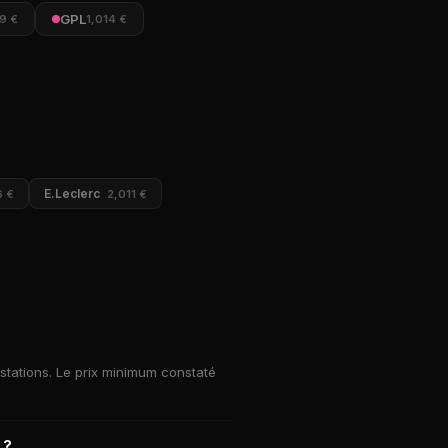
GPL
9 €
1,014 €
E.Leclerc
6 €
2,011 €
stations. Le prix minimum constaté
 ?