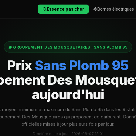
Essence pas cher
Bornes électriques
⛽ GROUPEMENT DES MOUSQUETAIRES · SANS PLOMB 95
Prix
Sans Plomb 95
pement Des Mousquet
aujourd'hui
x moyen, minimum et maximum du Sans Plomb 95 dans les 9 stat
oupement Des Mousquetaires qui proposent ce carburant. Donn
officielles mises à jour plusieurs fois par jour.
Dernière mise à jour : 2026-08-07 13:01