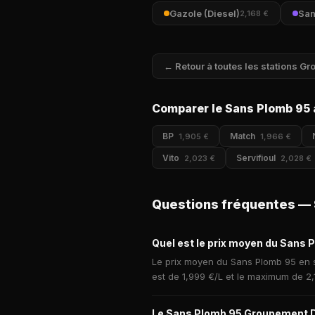
Gazole (Diesel)
San
2,168 €
← Retour à toutes les stations 
Comparer le Sans Plomb 95 
BP
Match
1,905 €
1,966 €
Vito
Servifioul
2,023 €
2,028 €
Questions fréquentes —
Quel est le prix moyen du Sans
Le prix moyen du Sans Plomb 95 en s
est de 1,999 €/L et le maximum de 2,
Le Sans Plomb 95 Groupement De