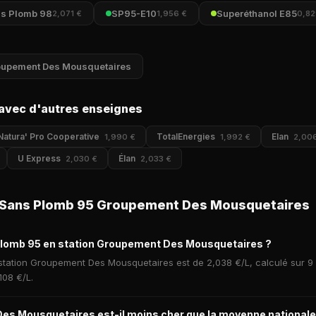
s Plomb 98
SP95-E10
Superéthanol E85
2,071 €
1,956 €
0,82
Groupement Des Mousquetaires
avec d'autres enseignes
Natura' Pro Cooperative
TotalEnergies
Elan
1,990 €
1,992 €
2,00
U Express
Élan
2,030 €
2,033 €
 Sans Plomb 95 Groupement Des Mousquetaires
 Plomb 95 en station Groupement Des Mousquetaires ?
tation Groupement Des Mousquetaires est de 2,038 €/L, calculé sur 9 
108 €/L.
s Mousquetaires est-il moins cher que la moyenne nationale