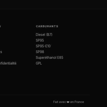
S
CARBURANTS
Diesel (B7)
SP95
SP95-E10
es
SP98
Superéthanol E85
fidentialité
GPL
Fait avec ❤️ en France