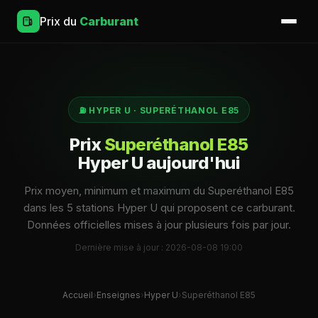
Prix du
Carburant
⛽ HYPER U · SUPERÉTHANOL E85
Prix
Superéthanol E85
Hyper U aujourd'hui
Prix moyen, minimum et maximum du Superéthanol E85
dans les 5 stations Hyper U qui proposent ce carburant.
Données officielles mises à jour plusieurs fois par jour.
Dernière mise à jour : 2026-08-08 19:00
Accueil
›
Enseignes
›
Hyper U
›
Superéthanol E85