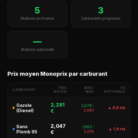
5
3
Stations en France
Carburants proposés
—
Stations autoroute
Prix moyen Monoprix par carburant
PRIX
MIN /
VS
CARBURANT
MOYEN
MAX
NATIONALE
2,281
Gazole
2,078
/
▲ 9,8 cts
(Diesel)
€
2,480
2,047
Sans
1,963
/
▲ 1,9 cts
Plomb 95
€
2,206