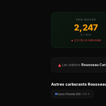
PRIX MOYEN
2,247
€ / litre
▲ 2,3 cts vs nationale
▲
Les stations
Rousseau Car
Autres carburants Roussea
Sans Plomb 95
2,108 €