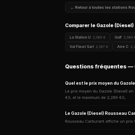
← Retour à toutes les stations R
Comparer le Gazole (Diesel)
La Station U
Gulf
2,190 €
2,190 
Val Fleuri Sarl
Aire C
2,197 €
2,
Questions fréquentes — 
Quel est le prix moyen du Gazol
Le prix moyen du Gazole (Diesel) en 
€/L et le maximum de 2,289 €/L.
Le Gazole (Diesel) Rousseau Car
Rousseau Carburant affiche un prix G