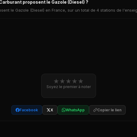
arburant proposent le Gazole (Diesel) ?
ent le Gazole (Diesel) en France, sur un total de 4 stations de l'ensei
★
★
★
★
★
Soyez le premier à noter
Facebook
X
WhatsApp
Copier le lien