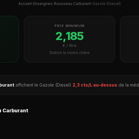
Accueil
›
Enseignes
›
Rousseau Carburant
›
Gazole (Diesel)
PRIX MINIMUM
2,185
€ / litre
Station la moins chère
burant
affichent le Gazole (Diesel)
2,3 cts/L au-dessus
de la médi
u Carburant