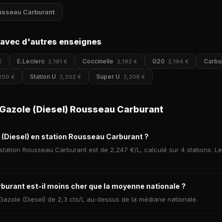
ousseau Carburant
 avec d'autres enseignes
E.Leclerc
Coccinelle
G20
Carbu
€
2,191 €
2,192 €
2,194 €
Station U
Super U
200 €
2,202 €
2,208 €
Gazole (Diesel) Rousseau Carburant
e (Diesel) en station Rousseau Carburant ?
station Rousseau Carburant est de 2,247 €/L, calculé sur 4 stations. L
burant est-il moins cher que la moyenne nationale ?
azole (Diesel) de 2,3 cts/L au-dessus de la médiane nationale.