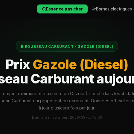
Essence pas cher
Bornes électriques
⛽ ROUSSEAU CARBURANT · GAZOLE (DIESEL)
Prix
Gazole (Diesel)
eau Carburant aujou
x moyen, minimum et maximum du Gazole (Diesel) dans les 4 stat
seau Carburant qui proposent ce carburant. Données officielles 
à jour plusieurs fois par jour.
Dernière mise à jour : 2026-08-05 19:00