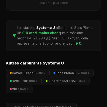
Station la plus chère
Les stations
Système U
affichent le Sans Plomb
98
0,9 cts/L moins cher
que la médiane
▼
nationale (2,099 €/L). Sur 15 000 km/an, cela
représente une économie d'environ
9 €
.
Autres carburants Système U
Gazole (Diesel)
Sans Plomb 95
2,192 €
2,060 €
SP95-E10
Superéthanol E85
1,996 €
0,834 €
GPL
1,040 €