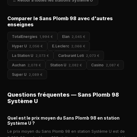
← Retour à toutes les stations Système U
Comparer le Sans Plomb 98 avec d'autres
enseignes
TotalEnergies
Elan
1,994 €
2,045 €
Hyper U
E.Leclerc
2,056 €
2,066 €
La Station U
Carburant Loti
2,073 €
2,073 €
Auchan
Station U
Casino
2,078 €
2,082 €
2,087 €
Super U
2,089 €
Questions fréquentes — Sans Plomb 98
Système U
Quel est le prix moyen du Sans Plomb 98 en station
Système U ?
Le prix moyen du Sans Plomb 98 en station Système U est de