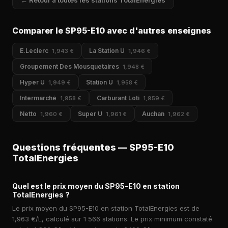
← Retour à toutes les stations TotalEnergies
Comparer le SP95-E10 avec d'autres enseignes
E.Leclerc
La Station U
1,943 €
1,946 €
Groupement Des Mousquetaires
1,948 €
Hyper U
Station U
1,949 €
1,958 €
Intermarché
Carburant Loti
1,958 €
1,959 €
Netto
Super U
Auchan
1,960 €
1,961 €
1,962 €
Questions fréquentes — SP95-E10
TotalEnergies
Quel est le prix moyen du SP95-E10 en station
TotalEnergies ?
Le prix moyen du SP95-E10 en station TotalEnergies est de
1,963 €/L, calculé sur 1 566 stations. Le prix minimum constaté