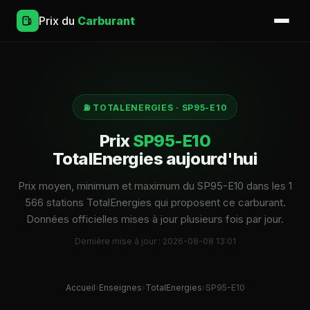
Prix du
Carburant
⛽ TOTALENERGIES · SP95-E10
Prix
SP95-E10
TotalEnergies aujourd'hui
Prix moyen, minimum et maximum du SP95-E10 dans les 1
566 stations TotalEnergies qui proposent ce carburant.
Données officielles mises à jour plusieurs fois par jour.
Dernière mise à jour : 2026-08-08 13:01
Accueil
›
Enseignes
›
TotalEnergies
›
SP95-E10