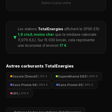
Station la plus chère
Les stations
TotalEnergies
affichent le SP95-E10
1,6 cts/L moins cher
que la médiane nationale
▼
(1,979 €/L). Sur 15 000 km/an, cela représente
une économie d'environ
17 €
.
Autres carburants TotalEnergies
Gazole (Diesel)
Superéthanol E85
2,182 €
0,869 €
Sans Plomb 98
Sans Plomb 95
1,994 €
1,992 €
GPL
1,013 €