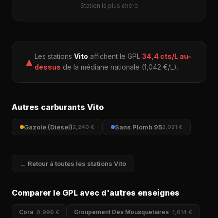
Station la plus chère
Les stations
Vito
affichent le GPL
34,4 cts/L au-
▲
dessus
de la médiane nationale (1,042 €/L).
Autres carburants Vito
Gazole (Diesel)
Sans Plomb 95
2,240 €
2,021 €
← Retour à toutes les stations Vito
Comparer le GPL avec d'autres enseignes
Cora
Groupement Des Mousquetaires
0,996 €
1,014 €