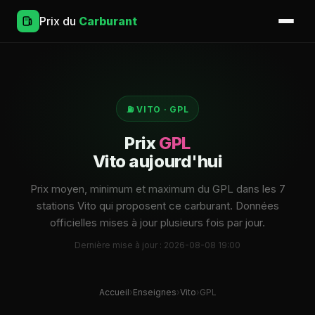
Prix du
Carburant
⛽ VITO · GPL
Prix
GPL
Vito aujourd'hui
Prix moyen, minimum et maximum du GPL dans les 7
stations Vito qui proposent ce carburant. Données
officielles mises à jour plusieurs fois par jour.
Dernière mise à jour : 2026-08-08 19:00
Accueil
›
Enseignes
›
Vito
›
GPL