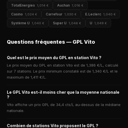
TotalEnergies
Auchan
1,014 €
1,016 €
Casino
Carrefour
E.Leclerc
1,024 €
1,030 €
1,040 €
Système U
Super U
U
1,040 €
1,046 €
1,049 €
Questions fréquentes — GPL Vito
Quel est le prix moyen du GPL en station Vito ?
Le prix moyen du GPL en station Vito est de 1,386 €/L, calculé
sur 7 stations. Le prix minimum constaté est de 1,340 €/L et le
maximum de 1,411 €/L.
Le GPL Vito est-il moins cher que la moyenne nationale
?
Vito affiche un prix GPL de 34,4 cts/L au-dessus de la médiane
nationale.
Combien de stations Vito proposent le GPL ?