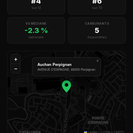
#4
#6
sur 12
sur 72
VS MÉDIANE
CARBURANTS
-2.3 %
5
nationale
disponibles
+
×
Auchan Perpignan
−
AVENUE D'ESPAGNE, 66000 Perpignan
Leaflet
|
© OSM © CARTO