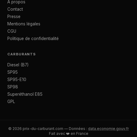
À propos
Contact
Presse
Mentions légales
CGU
Politique de confidentialité
CARBURANTS
Diesel (B7)
SP95
SP95-E10
SP98
Superéthanol E85
GPL
© 2026 prix-du-carburant.com — Données :
data.economie.gouv.fr
Fait avec ❤️ en France