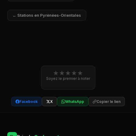
bien d'autres.
← Stations en Pyrénées-Orientales
★
★
★
★
★
Soyez le premier à noter
Facebook
X
WhatsApp
Copier le lien