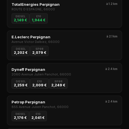
TotalEnergies Perpignan
à 1.2 km
ROUTE D ESPAGNE, 66000
DIESEL
E10
2,149 €
1,944 €
E.Leclerc Perpignan
à 2.1 km
Avenue Victor Dalbiez, 66000
DIESEL
SP98
2,202 €
2,079 €
Dyneff Perpignan
à 2.4 km
2060 Avenue Julien Panchot, 66000
DIESEL
E10
SP98
2,259 €
2,009 €
2,249 €
Petrop Perpignan
à 2.4 km
855 Avenue Julien Panchot, 66000
DIESEL
E10
2,176 €
2,041 €