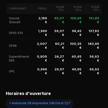
PLEIN
PLEIN
PLEIN
CARBURANT
PRIX/L
30 L
50 L
70 L
Gazole
2,169
65,07
108,45
151,83
(Diesel)
€
€
€
€
1,969
59,07
98,45
137,83
SP95-E10
€
€
€
€
2,007
60,21
100,35
140,49
SP98
€
€
€
€
Superéthanol
0,809
24,27
40,45
56,63
E85
€
€
€
€
0,999
29,97
49,95
69,93
GPL
€
€
€
€
Horaires d'ouverture
⚡ Automate CB disponible 24h/24 et 7j/7