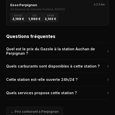
Esso Perpignan
à 2.5 km
43 Avenue du Général Guillaut, 66000
DIESEL
E10
SP98
2,198 €
1,990 €
2,103 €
Questions fréquentes
Quel est le prix du Gazole à la station Auchan de
›
Perpignan ?
Le prix du Gazole (Diesel) à la station Auchan de Perpignan
›
Quels carburants sont disponibles à cette station ?
(66000) est de 2,169 € le litre, relevé il y a 21h.
La station Auchan de Perpignan propose les carburants
›
Cette station est-elle ouverte 24h/24 ?
suivants : Diesel, E10, SP98, E85, GPL. C'est une station bien
équipée couvrant la plupart des besoins.
Oui, la station Auchan de Perpignan dispose d'un automate CB
›
Quels services propose cette station ?
disponible 24h/24 et 7j/7.
La station Auchan de Perpignan propose les services suivants :
Laverie, Restauration à emporter, Restauration sur place,
← Prix carburant à Perpignan
Station de gonflage, Carburant additivé, Piste poids lourds et