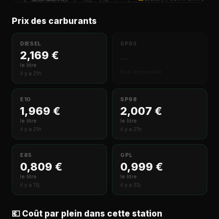
Prix des carburants
DIESEL
SP95
2,169 €
—
le litre
Non disponible
il y a 21h
E10
SP98
1,969 €
2,007 €
le litre
le litre
il y a 21h
il y a 21h
E85
GPL
0,809 €
0,999 €
le litre
le litre
il y a 13j
il y a 33j
💶 Coût par plein dans cette station