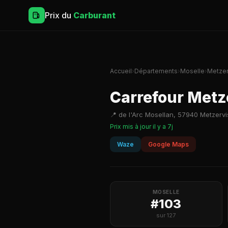
Prix du
Carburant
Accueil
›
Départements
›
Moselle
›
Metzer
Carrefour Metz
📍 de l'Arc Mosellan, 57940 Metzerv
Prix mis à jour il y a 7j
Waze
Google Maps
MOSELLE
#103
sur 127