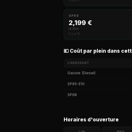
il y a 7j
SP98
2,199 €
le litre
il y a 11j
💶 Coût par plein dans cett
CARBURANT
Gazole (Diesel)
SP95-E10
SP98
Horaires d'ouverture
LUN
MAR