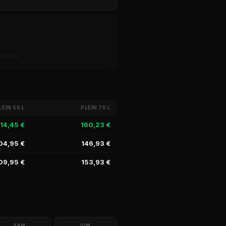
ponible
LEIN 50 L
PLEIN 70 L
114,45 €
160,23 €
04,95 €
146,93 €
09,95 €
153,93 €
SAM
DIM