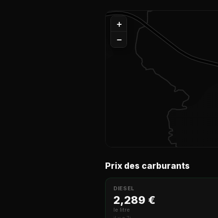
+
−
Prix des carburants
DIESEL
2,289 €
le litre