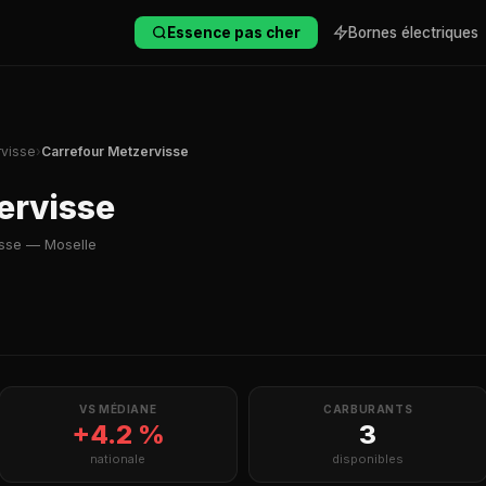
Essence pas cher
Bornes électriques
visse
›
Carrefour Metzervisse
ervisse
isse — Moselle
VS MÉDIANE
CARBURANTS
+4.2 %
3
nationale
disponibles