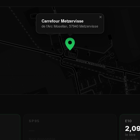
×
Carrefour Metzervisse
de l'Arc Mosellan, 57940 Metzervisse
SP95
E10
2,0
—
le litre
Non disponible