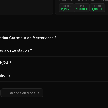
2 RUE STEPHEN LIEGEARD ROND POI
DIESEL
E10
SP98
2,237 €
1,990 €
1,990 €
station Carrefour de Metzervisse ?
n Carrefour de Metzervisse (57940) est de 2,289 € le litre, relevé il y a 7
s à cette station ?
propose les carburants suivants : Diesel, E10, SP98.
4h/24 ?
isse n'est pas ouverte 24h/24.
tion ?
ropose les services suivants : DAB (Distributeur automatique de billets)
← Stations en Moselle