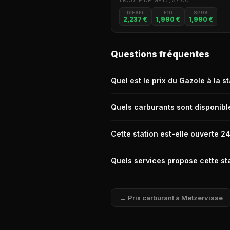
1 ROUTE DE METZ, 57100
DIESEL
E10
SP98
2,237 €
1,990 €
1,990 €
Questions fréquentes
Quel est le prix du Gazole à la 
Le prix du Gazole (Diesel) à la statio
Quels carburants sont disponible
La station Carrefour de Metzervisse 
Cette station est-elle ouverte 2
Non, la station Carrefour de Metzerv
Quels services propose cette sta
La station Carrefour de Metzervisse p
← Prix carburant à Metzervisse