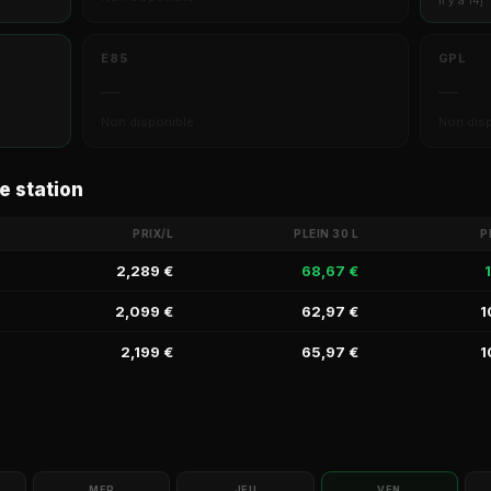
il y a 14j
E85
GPL
—
—
Non disponible
Non dis
e station
PRIX/L
PLEIN 30 L
P
2,289 €
68,67 €
2,099 €
62,97 €
1
2,199 €
65,97 €
1
MER
JEU
VEN