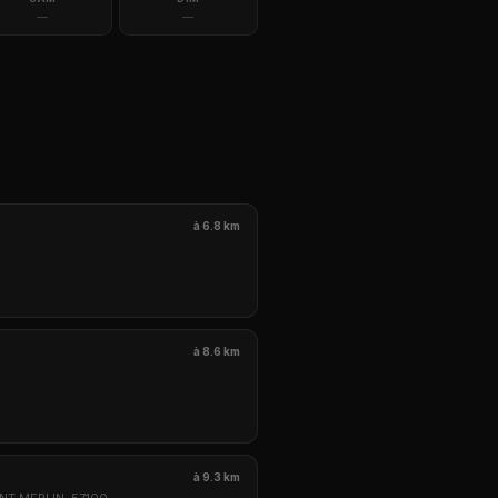
—
—
à 6.8 km
à 8.6 km
à 9.3 km