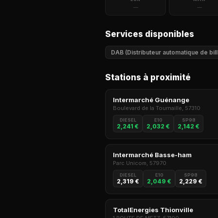
—
—
Services disponibles
DAB (Distributeur automatique de bill
Stations à proximité
Intermarché Guénange
Boulevard de la Tournaille, 57310
DIESEL
E10
SP98
2,241 €
2,032 €
2,142 €
Intermarché Basse-ham
Parc Unicom, 57970
DIESEL
E10
SP98
2,319 €
2,049 €
2,229 €
TotalEnergies Thionville