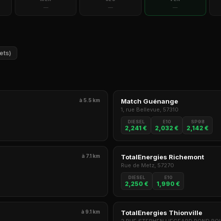
—
—
—
ets)
à 5.5 km
Match Guénange
1, rue Bellevue, 57310
DIESEL
E10
SP98
2,241 €
2,032 €
2,142 €
à 7.1 km
TotalEnergies Richemont
Rue de Metz, 57270
DIESEL
E10
2,250 €
1,990 €
à 9.1 km
TotalEnergies Thionville