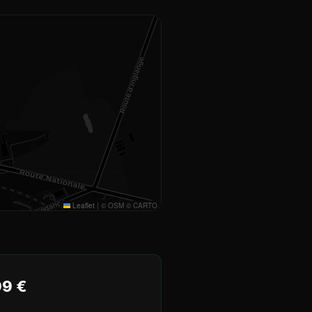
Leaflet
|
© OSM © CARTO
99 €