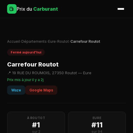
Prix du
Carburant
Accueil
›
Départements
›
Eure
›
Routot
›
Carrefour Routot
Fermé aujourd'hui
Carrefour Routot
📍 19 RUE DU ROUMOIS, 27350 Routot — Eure
Prix mis à jour il y a 2j
Waze
Google Maps
À ROUTOT
EURE
#1
#11
sur 2
sur 94