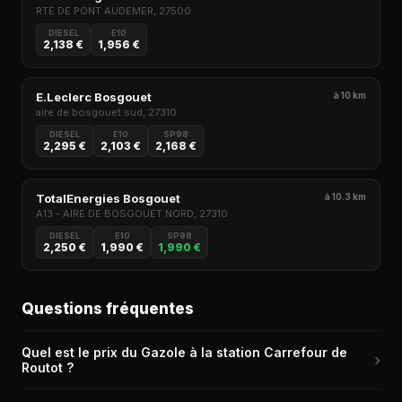
RTE DE PONT AUDEMER, 27500
DIESEL
E10
2,138 €
1,956 €
E.Leclerc Bosgouet
à 10 km
aire de bosgouet sud, 27310
DIESEL
E10
SP98
2,295 €
2,103 €
2,168 €
TotalEnergies Bosgouet
à 10.3 km
A13 - AIRE DE BOSGOUET NORD, 27310
DIESEL
E10
SP98
2,250 €
1,990 €
1,990 €
Questions fréquentes
Quel est le prix du Gazole à la station Carrefour de
›
Routot ?
Le prix du Gazole (Diesel) à la station Carrefour de Routot