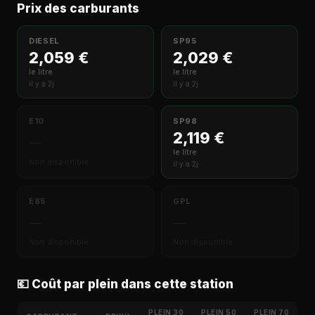
Prix des carburants
DIESEL
SP95
2,059 €
2,029 €
le litre
le litre
il y a 2j
il y a 2j
E10
SP98
2,119 €
—
le litre
Non disponible
il y a 2j
E85
GPL
—
—
Non disponible
Non disponible
💶 Coût par plein dans cette station
PLEIN 30
PLEIN 50
PLEIN 70