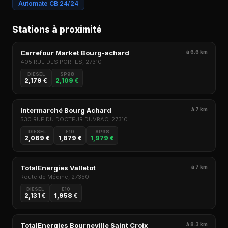
Automate CB 24/24
Stations à proximité
Carrefour Market Bourg-achard
à 6.6 km
405 RUE DES PORTES, 27310
DIESEL
SP98
2,179 €
2,109 €
Intermarché Bourg Achard
à 7 km
530 RUE DU DOCTEUR DUVRAC, 27310
DIESEL
E10
SP98
2,069 €
1,879 €
1,979 €
TotalEnergies Valletot
à 7 km
Route de Médine, 27350
DIESEL
E10
2,131 €
1,958 €
TotalEnergies Bourneville Saint Croix
à 8.3 km