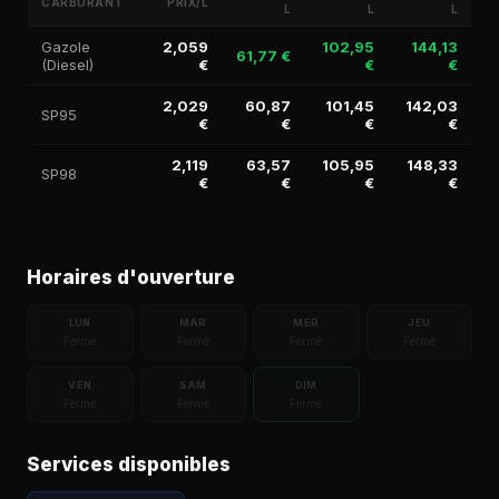
CARBURANT
PRIX/L
L
L
L
Gazole
2,059
102,95
144,13
61,77 €
(Diesel)
€
€
€
2,029
60,87
101,45
142,03
SP95
€
€
€
€
2,119
63,57
105,95
148,33
SP98
€
€
€
€
Horaires d'ouverture
LUN
MAR
MER
JEU
Fermé
Fermé
Fermé
Fermé
VEN
SAM
DIM
Fermé
Fermé
Fermé
Services disponibles