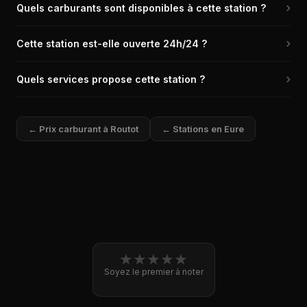
›
Quels carburants sont disponibles à cette station ?
(27350) est de 2,059 € le litre, relevé il y a 2j.
La station Carrefour de Routot propose les carburants suivants
›
Cette station est-elle ouverte 24h/24 ?
: Diesel, SP95, SP98.
Non, la station Carrefour de Routot n'est pas ouverte 24h/24.
›
Quels services propose cette station ?
La station Carrefour de Routot propose les services suivants :
Automate CB 24/24.
← Prix carburant à Routot
← Stations en Eure
★
★
★
★
★
Soyez le premier à noter