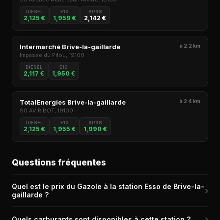
DIESEL
E10
SP98
2,125 €
1,959 €
2,142 €
Intermarché Brive-la-gaillarde
à 2.2 km
Impasse du Pilou, 19100
DIESEL
E10
2,117 €
1,950 €
TotalEnergies Brive-la-gaillarde
à 2.4 km
90 AV RIBOT, 19100
DIESEL
E10
SP98
2,125 €
1,955 €
1,990 €
Questions fréquentes
Quel est le prix du Gazole à la station Esso de Brive-la-
›
gaillarde ?
Le prix du Gazole (Diesel) à la station Esso de Brive-la-gaillarde
›
Quels carburants sont disponibles à cette station ?