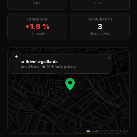
sur 9
sur 63
VS MÉDIANE
CARBURANTS
+1.9 %
3
nationale
disponibles
+
×
Esso Brive-la-gaillarde
−
Boulevard Brune, 19100 Brive-la-gaillarde
Leaflet
|
© OSM © CARTO