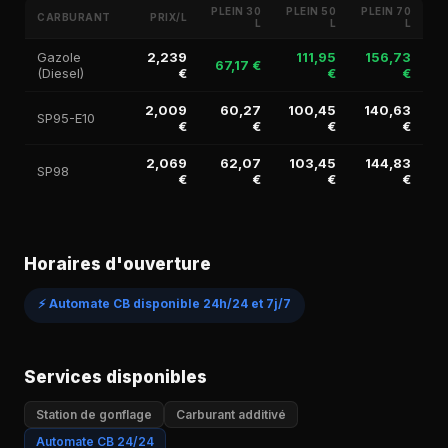
PLEIN 30
PLEIN 50
PLEIN 70
CARBURANT
PRIX/L
L
L
L
Gazole
2,239
111,95
156,73
67,17 €
(Diesel)
€
€
€
2,009
60,27
100,45
140,63
SP95-E10
€
€
€
€
2,069
62,07
103,45
144,83
SP98
€
€
€
€
Horaires d'ouverture
⚡ Automate CB disponible 24h/24 et 7j/7
Services disponibles
Station de gonflage
Carburant additivé
Automate CB 24/24