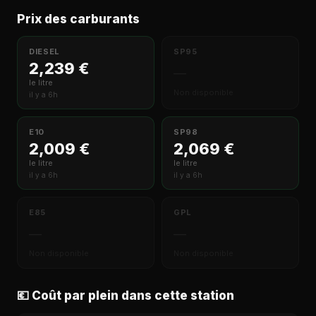
Prix des carburants
DIESEL
SP95
2,239 €
—
le litre
Non disponible
il y a 6h
E10
SP98
2,009 €
2,069 €
le litre
le litre
il y a 6h
il y a 6h
E85
GPL
—
—
Non disponible
Non disponible
💶 Coût par plein dans cette station