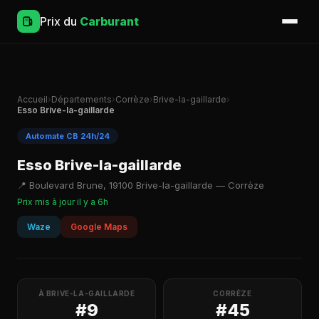
Prix du
Carburant
Accueil
›
Départements
›
Corrèze
›
Brive-la-gaillarde
›
Esso Brive-la-gaillarde
Automate CB 24h/24
Esso Brive-la-gaillarde
📍 Boulevard Brune, 19100 Brive-la-gaillarde — Corrèze
Prix mis à jour il y a 6h
Waze
Google Maps
À BRIVE-LA-GAILLARDE
CORRÈZE
#9
#45