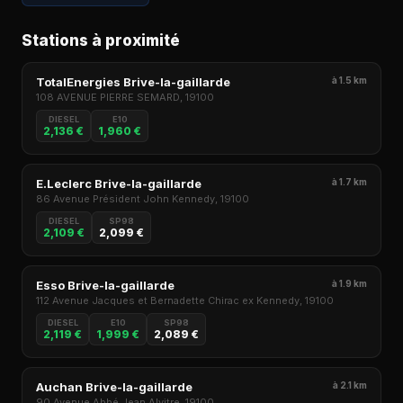
Stations à proximité
TotalEnergies Brive-la-gaillarde
à 1.5 km
108 AVENUE PIERRE SEMARD, 19100
DIESEL
E10
2,136 €
1,960 €
E.Leclerc Brive-la-gaillarde
à 1.7 km
86 Avenue Président John Kennedy, 19100
DIESEL
SP98
2,109 €
2,099 €
Esso Brive-la-gaillarde
à 1.9 km
112 Avenue Jacques et Bernadette Chirac ex Kennedy, 19100
DIESEL
E10
SP98
2,119 €
1,999 €
2,089 €
Auchan Brive-la-gaillarde
à 2.1 km
90 Avenue Abbé Jean Alvitre, 19100