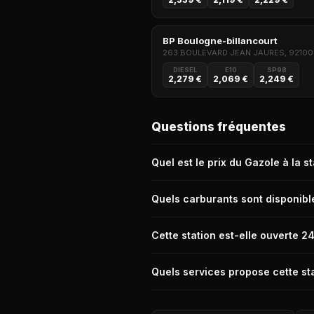
BP Boulogne-billancourt
263 BOULEVARD JEAN JAURES, 92100
DIESEL
E10
SP98
2,279 €
2,069 €
2,249 €
Questions fréquentes
Quel est le prix du Gazole à la s
Le prix du Gazole (Diesel) à la station
Quels carburants sont disponible
La station Esso de Clamart propose le
Cette station est-elle ouverte 2
Non, la station Esso de Clamart n'es
Quels services propose cette sta
La station Esso de Clamart propose l
additivé, Lavage automatique, Service