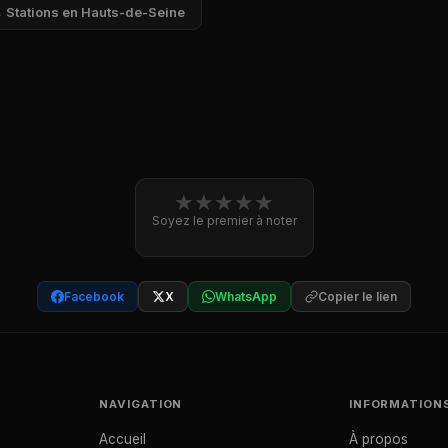
 Stations en Hauts-de-Seine
★
★
★
★
★
Soyez le premier à noter
Facebook
X
WhatsApp
Copier le lien
NAVIGATION
INFORMATION
Accueil
À propos