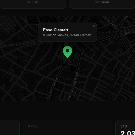
sur 66
nationale
×
Esso Clamart
5 Rue de Vanves, 92140 Clamart
SP95
E10
2,0