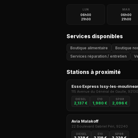
LUN
MAR
06h00
06h00
21h00
21h00
Services disponibles
Boutique alimentaire
Boutique non
Services réparation / entretien
Ve
Stations à proximité
Esso Express Issy-les-moulinea
115 Avenue du Général de Gaulle, 9213
DIESEL
E10
SP98
2,137 €
1,980 €
2,096 €
Avia Malakoff
22 Boulevard Gabriel Péri, 92240
DIESEL
E10
SP98
2,339 €
2,119 €
2,229 €