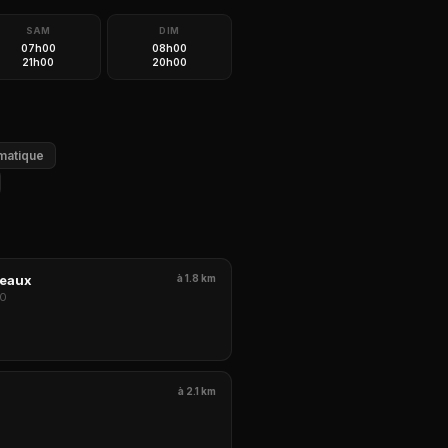
SAM
DIM
07h00
08h00
21h00
20h00
matique
neaux
à 1.8 km
30
à 2.1 km