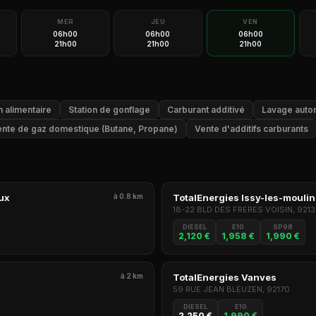
MER
JEU
VEN
06h00
06h00
06h00
21h00
21h00
21h00
 alimentaire
Station de gonflage
Carburant additivé
Lavage auto
nte de gaz domestique (Butane, Propane)
Vente d'additifs carburants
ux
à 0.8 km
TotalEnergies Issy-les-mouli
0
18-22 BLD DES FRERES VOISIN, 921
DIESEL
E10
SP98
2,120 €
1,958 €
1,990 €
à 2 km
TotalEnergies Vanves
59 RUE JEAN BLEUZEN, 92170
DIESEL
E10
2,250 €
1,990 €