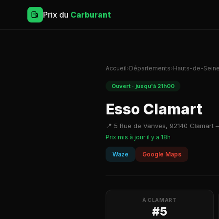
Prix du
Carburant
Accueil
›
Départements
›
Hauts-de-Sein
Ouvert · jusqu'à 21h00
Esso Clamart
📍 5 Rue de Vanves, 92140 Clamart 
Prix mis à jour il y a 18h
Waze
Google Maps
À CLAMART
#5