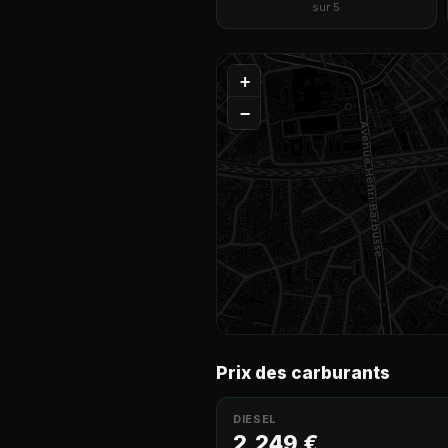
sur 5
+
−
Prix des carburants
DIESEL
2,249 €