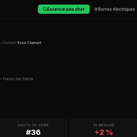
Essence pas cher
Bornes électriques
e
›
Clamart
›
Esso Clamart
— Hauts-de-Seine
HAUTS-DE-SEINE
VS MÉDIANE
#36
+2 %