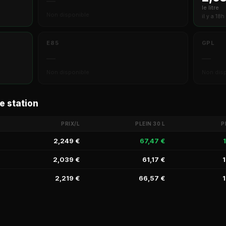
—
le litre
Non disponible
il y a 18h
E85
GPL
—
—
Non disponible
Non dis
e station
PRIX/L
PLEIN 30 L
P
2,249 €
67,47 €
2,039 €
61,17 €
1
2,219 €
66,57 €
1