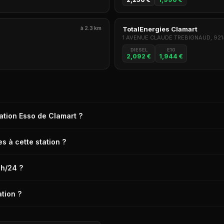
à 2.3 km
TotalEnergies Clamart
1 AVENUE CLAUDE TREBIGNAUD, 92
DIESEL
E10
2,092 €
1,944 €
tation Esso de Clamart ?
 Esso de Clamart (92140) est de 2,249 € le litre, relevé il y a 18h.
s à cette station ?
s carburants suivants : Diesel, E10, SP98.
4h/24 ?
t pas ouverte 24h/24. Aujourd'hui elle est ouverte de 06h00 à 21h00.
tion ?
es services suivants : Boutique alimentaire, Boutique non alimentaire, 
s réparation / entretien et bien d'autres.