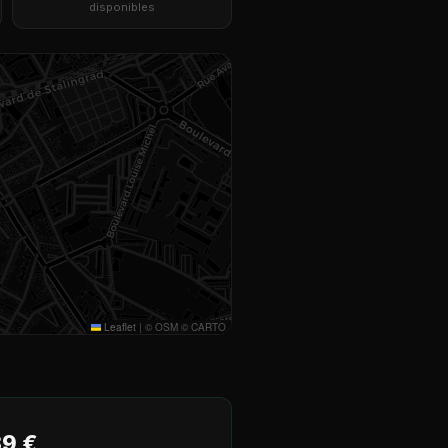
disponibles
Leaflet
|
© OSM © CARTO
39 €