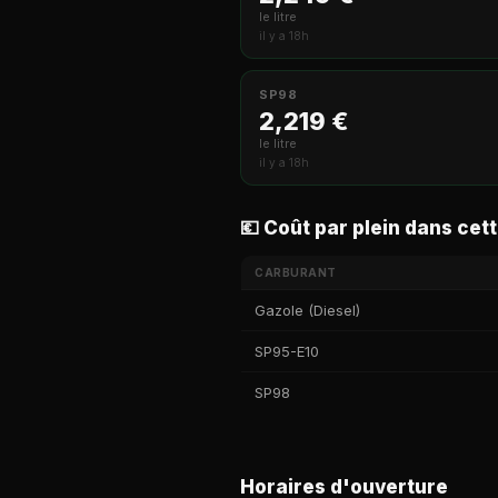
le litre
il y a 18h
SP98
2,219 €
le litre
il y a 18h
💶 Coût par plein dans cett
CARBURANT
Gazole (Diesel)
SP95-E10
SP98
Horaires d'ouverture