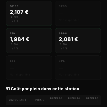
DIESEL
SP95
2,107 €
—
le litre
Non disponible
il y a 1j
E10
SP98
1,984 €
2,081 €
le litre
le litre
il y a 1j
il y a 1j
E85
GPL
—
—
Non disponible
Non disponible
💶 Coût par plein dans cette station
PLEIN 30
PLEIN 50
PLEIN 70
CARBURANT
PRIX/L
L
L
L