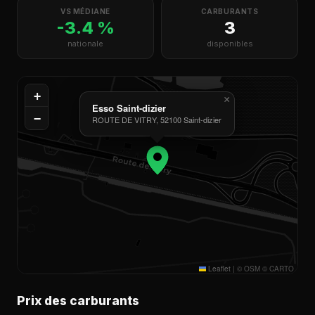
VS MÉDIANE
CARBURANTS
-3.4 %
3
nationale
disponibles
+
×
Esso Saint-dizier
−
ROUTE DE VITRY, 52100 Saint-dizier
Leaflet
|
© OSM © CARTO
Prix des carburants