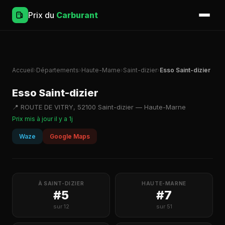
Prix du
Carburant
Accueil
›
Départements
›
Haute-Marne
›
Saint-dizier
›
Esso Saint-dizier
Esso Saint-dizier
📍 ROUTE DE VITRY, 52100 Saint-dizier — Haute-Marne
Prix mis à jour il y a 1j
Waze
Google Maps
À SAINT-DIZIER
HAUTE-MARNE
#5
#7
sur 12
sur 51