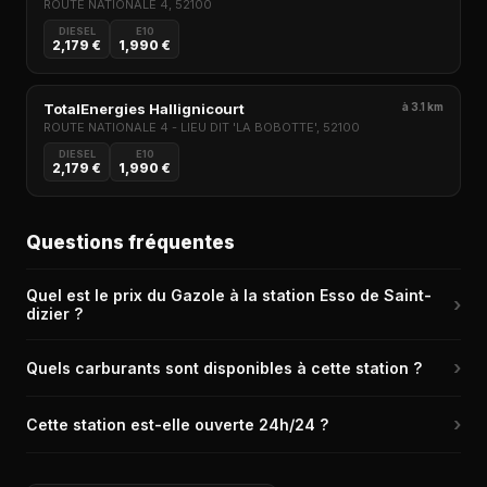
ROUTE NATIONALE 4, 52100
DIESEL
E10
2,179 €
1,990 €
TotalEnergies Hallignicourt
à 3.1 km
ROUTE NATIONALE 4 - LIEU DIT 'LA BOBOTTE', 52100
DIESEL
E10
2,179 €
1,990 €
Questions fréquentes
Quel est le prix du Gazole à la station Esso de Saint-
›
dizier ?
Le prix du Gazole (Diesel) à la station Esso de Saint-dizier
›
Quels carburants sont disponibles à cette station ?
(52100) est de 2,107 € le litre, relevé il y a 1j.
La station Esso de Saint-dizier propose les carburants suivants
›
Cette station est-elle ouverte 24h/24 ?
: Diesel, E10, SP98.
Non, la station Esso de Saint-dizier n'est pas ouverte 24h/24.