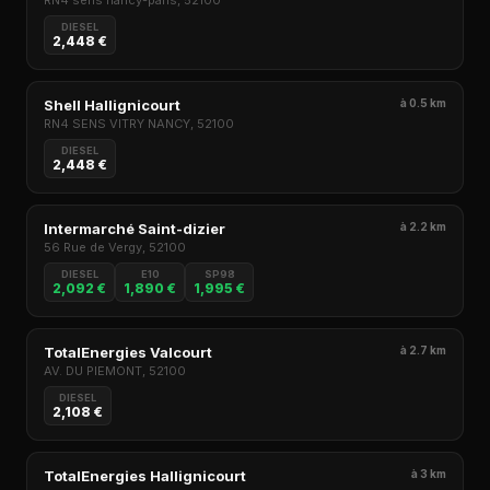
RN4 sens nancy-paris, 52100
DIESEL
2,448 €
Shell Hallignicourt
à 0.5 km
RN4 SENS VITRY NANCY, 52100
DIESEL
2,448 €
Intermarché Saint-dizier
à 2.2 km
56 Rue de Vergy, 52100
DIESEL
E10
SP98
2,092 €
1,890 €
1,995 €
TotalEnergies Valcourt
à 2.7 km
AV. DU PIEMONT, 52100
DIESEL
2,108 €
TotalEnergies Hallignicourt
à 3 km