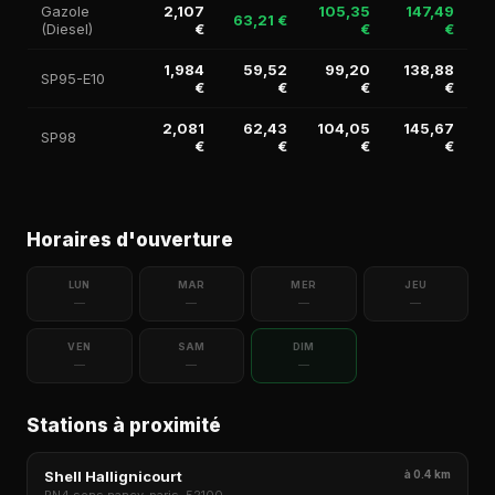
Gazole
2,107
105,35
147,49
63,21 €
(Diesel)
€
€
€
1,984
59,52
99,20
138,88
SP95-E10
€
€
€
€
2,081
62,43
104,05
145,67
SP98
€
€
€
€
Horaires d'ouverture
LUN
MAR
MER
JEU
—
—
—
—
VEN
SAM
DIM
—
—
—
Stations à proximité
Shell Hallignicourt
à 0.4 km