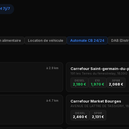
t 7j/7
 alimentaire
Location de véhicule
Automate CB 24/24
DAB (Distr
à 2.9 km
Carrefour Saint-germain-du-
191 les Terres du fénestrelay, 18390
DIESEL
E10
SP98
2,180 €
1,970 €
2,068 €
à 4.7 km
Carrefour Market Bourges
AVENUE DE LATTRE DE TASSIGNY, 1
DIESEL
SP98
2,460 €
2,131 €