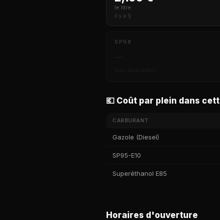
le litre
il y a 1j
SP98
—
Non disponible
💶 Coût par plein dans cett
CARBURANT
Gazole (Diesel)
SP95-E10
Superéthanol E85
Horaires d'ouverture