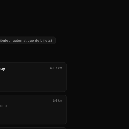
ibuteur automatique de billets)
puy
à 3.7 km
à 6 km
8000