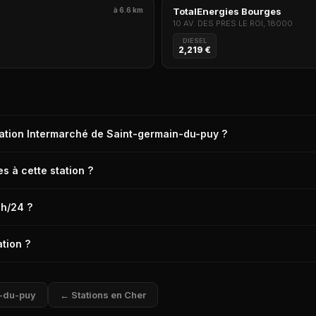
à 6.6 km
TotalEnergies Bourges
10 AV. DES PRES LE ROI, 18000
DIESEL
2,219 €
station Intermarché de Saint-germain-du-puy ?
n Intermarché de Saint-germain-du-puy (18390) est de 2,199 € le litre, rele
s à cette station ?
ain-du-puy propose les carburants suivants : Diesel, E10, E85.
4h/24 ?
-germain-du-puy dispose d'un automate CB disponible 24h/24 et 7j/7.
tion ?
ain-du-puy propose les services suivants : Boutique alimentaire, Bouti
stributeur automatique de billets).
n-du-puy
← Stations en Cher