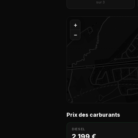
sur 3
+
−
Prix des carburants
DIESEL
2,199 €