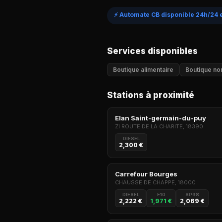
⚡ Automate CB disponible 24h/24 e
Services disponibles
Boutique alimentaire
Boutique non
Stations à proximité
Elan Saint-germain-du-puy
ZI ROUTE DE LA CHARITE, 18390
DIESEL
2,300 €
Carrefour Bourges
CHAUSSE DE CHAPPE, 18000
DIESEL
E10
SP98
2,222 €
1,971 €
2,069 €