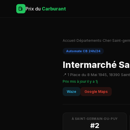
Prix du
Carburant
Accueil
›
Départements
›
Cher
›
Saint-ger
Automate CB 24h/24
Intermarché S
📍 1 Place du 8 Mai 1945, 18390 Sai
Prix mis à jour il y a 1j
Waze
Google Maps
À SAINT-GERMAIN-DU-PUY
#2