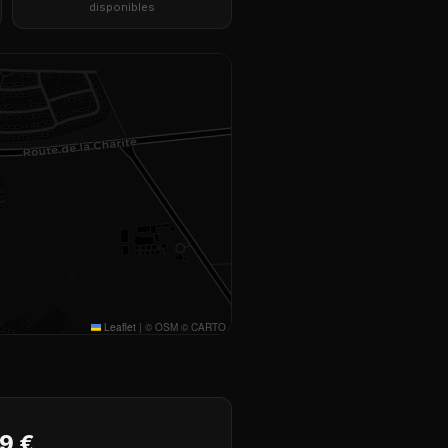
disponibles
Leaflet
|
© OSM © CARTO
9 €