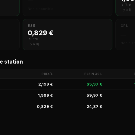
—
le litre
Non disponible
il y a 1j
E85
GPL
0,829 €
—
le litre
Non dis
il y a 8j
e station
PRIX/L
PLEIN 30 L
2,199 €
65,97 €
1,999 €
59,97 €
0,829 €
24,87 €