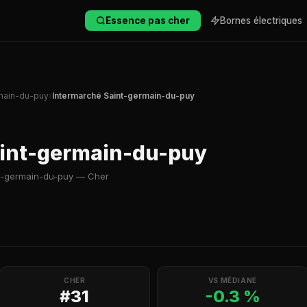
Essence pas cher
Bornes électriques
main-du-puy
›
Intermarché Saint-germain-du-puy
aint-germain-du-puy
nt-germain-du-puy — Cher
CHER
VS MÉDIANE
#31
-0.3 %