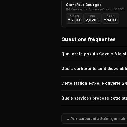
Carrefour Bourges
114 Avenue de Dun-sur-Auron, 18000
DIESEL
E10
SP98
2,219 €
2,020 €
2,149 €
Questions fréquentes
Quel est le prix du Gazole à la 
Le prix du Gazole (Diesel) à la statio
Quels carburants sont disponible
La station Intermarché de Saint-germ
Cette station est-elle ouverte 2
Oui, la station Intermarché de Saint
Quels services propose cette sta
La station Intermarché de Saint-germ
véhicule, Automate CB 24/24, DAB (Di
← Prix carburant à Saint-germai