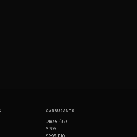
S
CARBURANTS
Diesel (B7)
SP95
SP95-E10