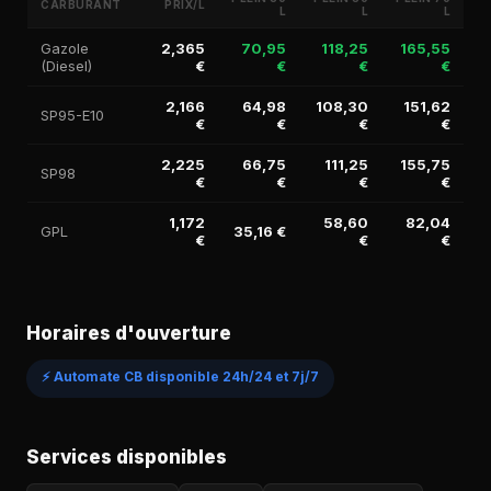
CARBURANT
PRIX/L
L
L
L
Gazole
2,365
70,95
118,25
165,55
(Diesel)
€
€
€
€
2,166
64,98
108,30
151,62
SP95-E10
€
€
€
€
2,225
66,75
111,25
155,75
SP98
€
€
€
€
1,172
58,60
82,04
GPL
35,16 €
€
€
€
Horaires d'ouverture
⚡ Automate CB disponible 24h/24 et 7j/7
Services disponibles