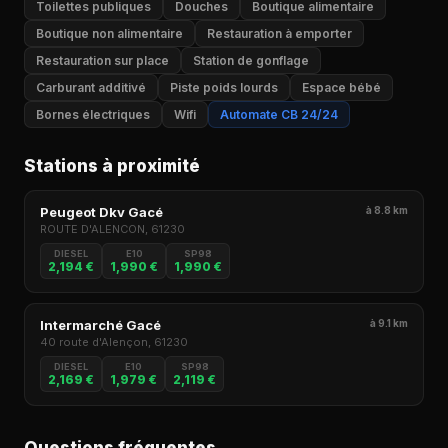
Toilettes publiques
Douches
Boutique alimentaire
Boutique non alimentaire
Restauration à emporter
Restauration sur place
Station de gonflage
Carburant additivé
Piste poids lourds
Espace bébé
Bornes électriques
Wifi
Automate CB 24/24
Stations à proximité
Peugeot Dkv Gacé
à 8.8 km
ROUTE D'ALENCON, 61230
DIESEL
E10
SP98
2,194 €
1,990 €
1,990 €
Intermarché Gacé
à 9.1 km
40 route d'Alençon, 61230
DIESEL
E10
SP98
2,169 €
1,979 €
2,119 €