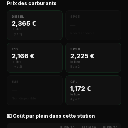
Prix des carburants
DIESEL
SP95
2,365 €
—
le litre
Non disponible
il y a 2j
E10
SP98
2,166 €
2,225 €
le litre
le litre
il y a 2j
il y a 2j
E85
GPL
1,172 €
—
le litre
Non disponible
il y a 2j
💶 Coût par plein dans cette station
PLEIN 30
PLEIN 50
PLEIN 70