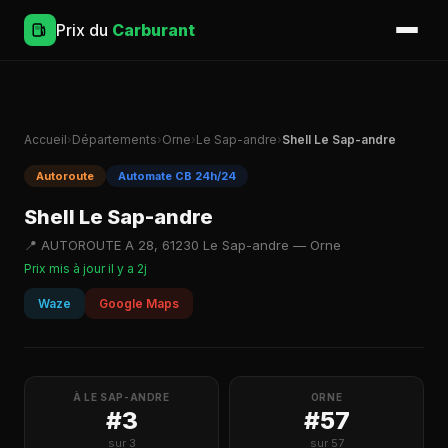
Prix du
Carburant
Accueil
›
Départements
›
Orne
›
Le Sap-andre
›
Shell Le Sap-andre
Autoroute
Automate CB 24h/24
Shell Le Sap-andre
📍 AUTOROUTE A 28, 61230 Le Sap-andre — Orne
Prix mis à jour il y a 2j
Waze
Google Maps
À LE SAP-ANDRE
ORNE
#3
#57
sur 3
sur 57