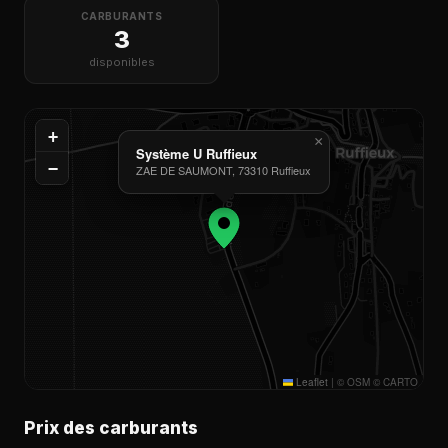
CARBURANTS
3
disponibles
+
×
Système U Ruffieux
−
ZAE DE SAUMONT, 73310 Ruffieux
Leaflet
|
© OSM © CARTO
Prix des carburants