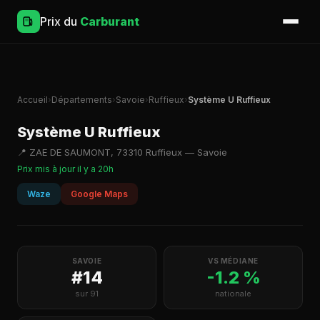
Prix du
Carburant
Accueil
›
Départements
›
Savoie
›
Ruffieux
›
Système U Ruffieux
Système U Ruffieux
📍 ZAE DE SAUMONT, 73310 Ruffieux — Savoie
Prix mis à jour il y a 20h
Waze
Google Maps
SAVOIE
VS MÉDIANE
#14
-1.2 %
sur 91
nationale