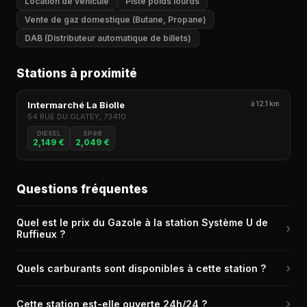
Location de véhicule
Piste poids lourds
Vente de gaz domestique (Butane, Propane)
DAB (Distributeur automatique de billets)
Stations à proximité
Intermarché La Biolle
à 12.1 km
54 RUE DU GLATEY, 73410
DIESEL
SP98
2,149 €
2,049 €
Questions fréquentes
Quel est le prix du Gazole à la station Système U de
›
Ruffieux ?
Le prix du Gazole (Diesel) à la station Système U de Ruffieux
›
Quels carburants sont disponibles à cette station ?
(73310) est de 2,179 € le litre, relevé il y a 20h.
La station Système U de Ruffieux propose les carburants
›
Cette station est-elle ouverte 24h/24 ?