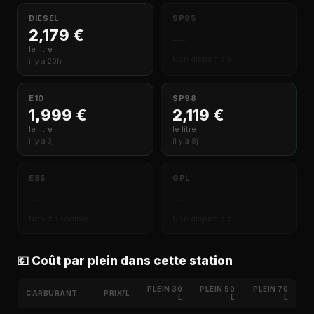
DIESEL
SP95
2,179 €
—
le litre
Non disponible
il y a 20h
E10
SP98
1,999 €
2,119 €
le litre
le litre
il y a 3j
il y a 8j
E85
GPL
—
—
Non disponible
Non disponible
💶 Coût par plein dans cette station
PLEIN 30
PLEIN 50
PLEIN 70
CARBURANT
PRIX/L
L
L
L