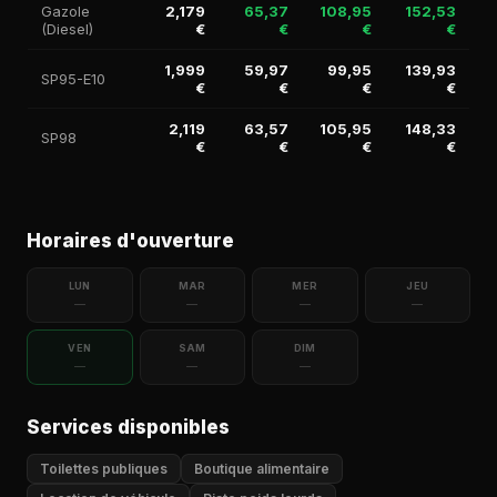
Gazole
2,179
65,37
108,95
152,53
(Diesel)
€
€
€
€
1,999
59,97
99,95
139,93
SP95-E10
€
€
€
€
2,119
63,57
105,95
148,33
SP98
€
€
€
€
Horaires d'ouverture
LUN
MAR
MER
JEU
—
—
—
—
VEN
SAM
DIM
—
—
—
Services disponibles
Toilettes publiques
Boutique alimentaire