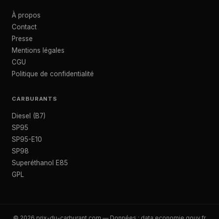
À propos
Contact
Presse
Mentions légales
CGU
Politique de confidentialité
CARBURANTS
Diesel (B7)
SP95
SP95-E10
SP98
Superéthanol E85
GPL
© 2026 prix-du-carburant.com — Données :
data.economie.gouv.fr