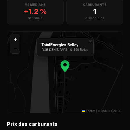
VS MÉDIANE
CARBURANTS
+1.2 %
1
nationale
disponibles
+
×
TotalEnergies Belley
−
RUE DENIS PAPIN, 01300 Belley
Leaflet
|
© OSM © CARTO
Prix des carburants