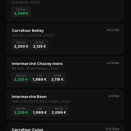
Rue Mante, 01300
DIESEL
2,249 €
Carrefour Belley
à 2.2 km
ZAC DE L OUSSON, 01300
DIESEL
SP98
2,300 €
2,125 €
Intermarché Chazey-bons
à 3.6 km
RN 504 - ZI de Penaye, 01300
DIESEL
E10
SP98
2,233 €
1,989 €
2,115 €
Intermarché Béon
à 12 km
PARC D'ACTIVITE DES FOURS, 01350
DIESEL
E10
SP98
2,239 €
1,989 €
2,099 €
Carrefour Culoz
à 12.5 km