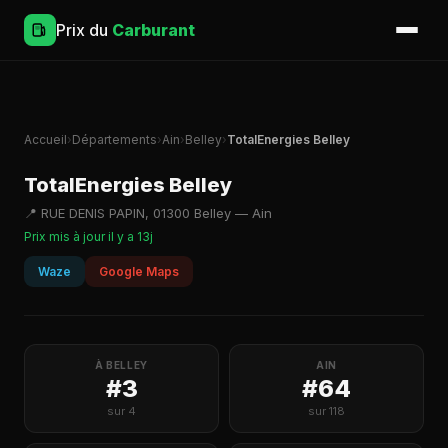
Prix du
Carburant
Accueil
›
Départements
›
Ain
›
Belley
›
TotalEnergies Belley
TotalEnergies Belley
📍 RUE DENIS PAPIN, 01300 Belley — Ain
Prix mis à jour il y a 13j
Waze
Google Maps
À BELLEY
AIN
#3
#64
sur 4
sur 118