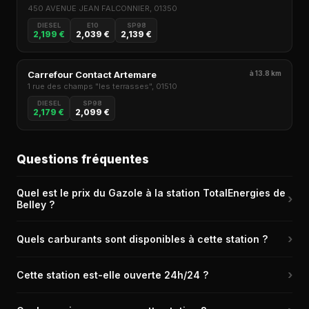
450 AVENUE JEAN FALCONNIER, 01350
DIESEL
E10
SP98
2,199 €
2,039 €
2,139 €
Carrefour Contact Artemare
à 13.8 km
1 rue des champs "les terrasses", 01510
DIESEL
SP98
2,179 €
2,099 €
Questions fréquentes
Quel est le prix du Gazole à la station TotalEnergies de
›
Belley ?
Le prix du Gazole (Diesel) à la station TotalEnergies de Belley
›
Quels carburants sont disponibles à cette station ?
(01300) est de 2,250 € le litre, relevé il y a 13j.
La station TotalEnergies de Belley propose les carburants
›
Cette station est-elle ouverte 24h/24 ?
suivants : Diesel.
Non, la station TotalEnergies de Belley n'est pas ouverte