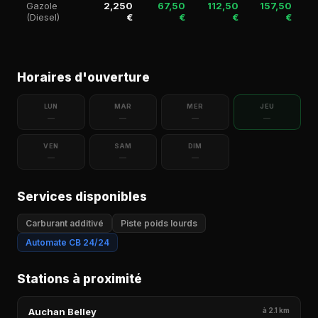
Gazole
2,250
67,50
112,50
157,50
(Diesel)
€
€
€
€
Horaires d'ouverture
LUN
MAR
MER
JEU
—
—
—
—
VEN
SAM
DIM
—
—
—
Services disponibles
Carburant additivé
Piste poids lourds
Automate CB 24/24
Stations à proximité
Auchan Belley
à 2.1 km