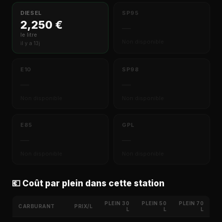
DIESEL
SP95
2,250 €
—
le litre
Non disponible
il y a 13j
E10
SP98
—
—
Non disponible
Non disponible
E85
GPL
—
—
Non disponible
Non disponible
💶 Coût par plein dans cette station
PLEIN 30
PLEIN 50
PLEIN 70
CARBURANT
PRIX/L
L
L
L