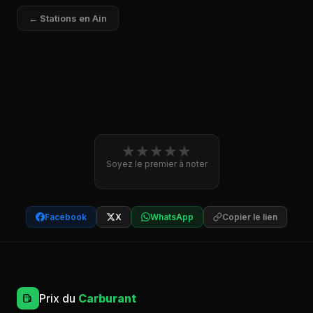
← Stations en Ain
★
★
★
★
★
Soyez le premier à noter
Facebook
X
WhatsApp
Copier le lien
Prix du
Carburant