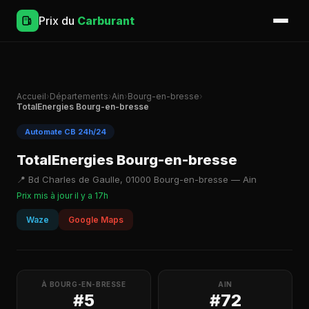
Prix du
Carburant
Accueil
›
Départements
›
Ain
›
Bourg-en-bresse
›
TotalEnergies Bourg-en-bresse
Automate CB 24h/24
TotalEnergies Bourg-en-bresse
📍 Bd Charles de Gaulle, 01000 Bourg-en-bresse — Ain
Prix mis à jour il y a 17h
Waze
Google Maps
À BOURG-EN-BRESSE
AIN
#5
#72