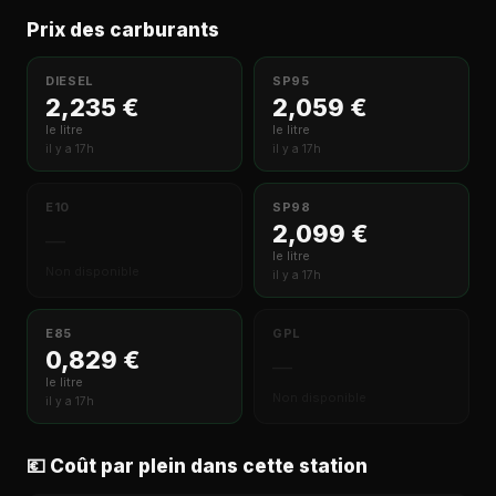
Prix des carburants
DIESEL
SP95
2,235 €
2,059 €
le litre
le litre
il y a 17h
il y a 17h
E10
SP98
2,099 €
—
le litre
Non disponible
il y a 17h
E85
GPL
0,829 €
—
le litre
Non disponible
il y a 17h
💶 Coût par plein dans cette station