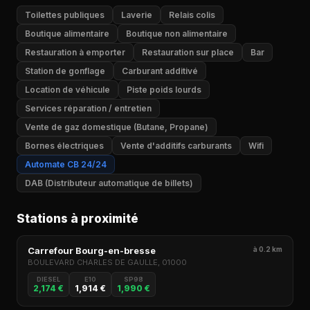
Toilettes publiques
Laverie
Relais colis
Boutique alimentaire
Boutique non alimentaire
Restauration à emporter
Restauration sur place
Bar
Station de gonflage
Carburant additivé
Location de véhicule
Piste poids lourds
Services réparation / entretien
Vente de gaz domestique (Butane, Propane)
Bornes électriques
Vente d'additifs carburants
Wifi
Automate CB 24/24
DAB (Distributeur automatique de billets)
Stations à proximité
Carrefour Bourg-en-bresse
à 0.2 km
BOULEVARD CHARLES DE GAULLE, 01000
DIESEL
E10
SP98
2,174 €
1,914 €
1,990 €