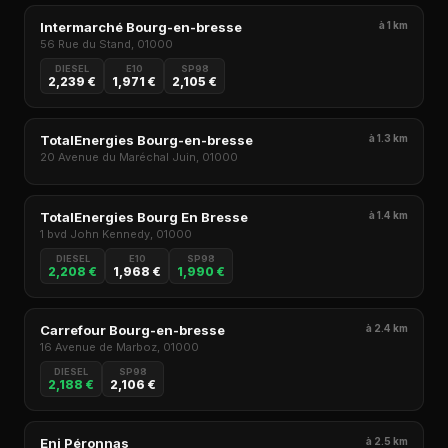
Intermarché Bourg-en-bresse
à 1 km
56 Rue du Stand, 01000
DIESEL
E10
SP98
2,239 €
1,971 €
2,105 €
TotalEnergies Bourg-en-bresse
à 1.3 km
20 Avenue du Maréchal Juin, 01000
TotalEnergies Bourg En Bresse
à 1.4 km
1 bvd John Kennedy, 01000
DIESEL
E10
SP98
2,208 €
1,968 €
1,990 €
Carrefour Bourg-en-bresse
à 2.4 km
16 Avenue de Marboz, 01000
DIESEL
SP98
2,188 €
2,106 €
Eni Péronnas
à 2.5 km