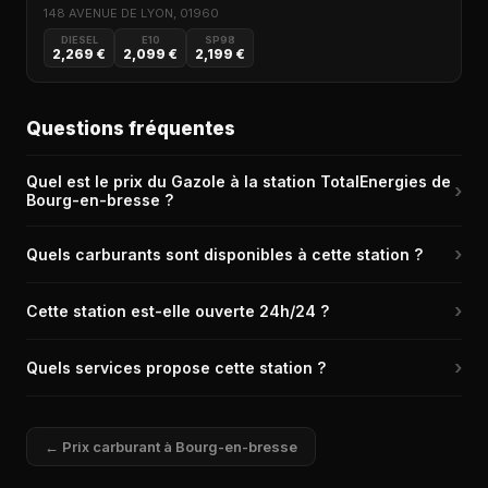
148 AVENUE DE LYON, 01960
DIESEL
E10
SP98
2,269 €
2,099 €
2,199 €
Questions fréquentes
Quel est le prix du Gazole à la station TotalEnergies de
›
Bourg-en-bresse ?
Le prix du Gazole (Diesel) à la station TotalEnergies de Bourg-
›
Quels carburants sont disponibles à cette station ?
en-bresse (01000) est de 2,235 € le litre, relevé il y a 17h.
La station TotalEnergies de Bourg-en-bresse propose les
›
Cette station est-elle ouverte 24h/24 ?
carburants suivants : Diesel, SP95, SP98, E85. C'est une station
bien équipée couvrant la plupart des besoins.
Oui, la station TotalEnergies de Bourg-en-bresse dispose d'un
›
Quels services propose cette station ?
automate CB disponible 24h/24 et 7j/7.
La station TotalEnergies de Bourg-en-bresse propose les
services suivants : Toilettes publiques, Laverie, Relais colis,
← Prix carburant à Bourg-en-bresse
Boutique alimentaire, Boutique non alimentaire, Restauration à
emporter et bien d'autres.