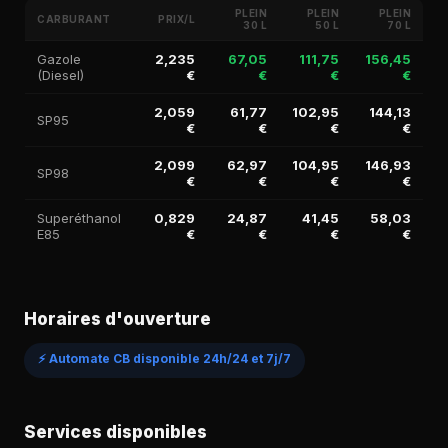
PLEIN
PLEIN
PLEIN
CARBURANT
PRIX/L
30 L
50 L
70 L
Gazole
2,235
67,05
111,75
156,45
(Diesel)
€
€
€
€
2,059
61,77
102,95
144,13
SP95
€
€
€
€
2,099
62,97
104,95
146,93
SP98
€
€
€
€
Superéthanol
0,829
24,87
41,45
58,03
E85
€
€
€
€
Horaires d'ouverture
⚡ Automate CB disponible 24h/24 et 7j/7
Services disponibles