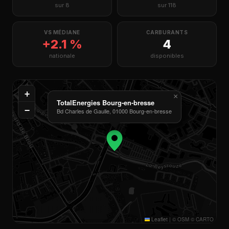
sur 8
sur 118
VS MÉDIANE
CARBURANTS
+2.1 %
4
nationale
disponibles
+
×
TotalEnergies Bourg-en-bresse
−
Bd Charles de Gaulle, 01000 Bourg-en-bresse
Leaflet
|
© OSM © CARTO