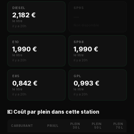
DIESEL
SP95
2,182 €
—
le litre
Non disponible
il y a 20h
E10
SP98
1,990 €
1,990 €
le litre
le litre
il y a 20h
il y a 20h
E85
GPL
0,842 €
0,993 €
le litre
le litre
il y a 20h
il y a 20h
💶 Coût par plein dans cette station
PLEIN
PLEIN
PLEIN
CARBURANT
PRIX/L
30 L
50 L
70 L