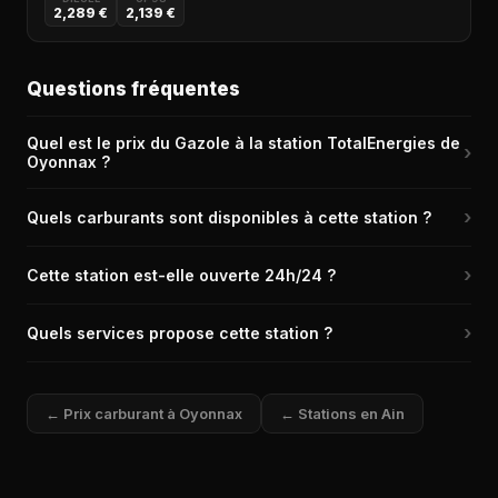
2,289 €
2,139 €
Questions fréquentes
Quel est le prix du Gazole à la station TotalEnergies de
›
Oyonnax ?
Le prix du Gazole (Diesel) à la station TotalEnergies de
›
Quels carburants sont disponibles à cette station ?
Oyonnax (01100) est de 2,182 € le litre, relevé il y a 20h.
La station TotalEnergies de Oyonnax propose les carburants
›
Cette station est-elle ouverte 24h/24 ?
suivants : Diesel, E10, SP98, E85, GPL. C'est une station bien
équipée couvrant la plupart des besoins.
Non, la station TotalEnergies de Oyonnax n'est pas ouverte
›
Quels services propose cette station ?
24h/24.
La station TotalEnergies de Oyonnax propose les services
suivants : Boutique alimentaire, Boutique non alimentaire,
← Prix carburant à Oyonnax
← Stations en Ain
Station de gonflage, Carburant additivé, Piste poids lourds,
Lavage automatique et bien d'autres.