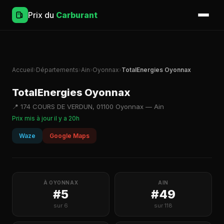
Prix du
Carburant
Accueil
›
Départements
›
Ain
›
Oyonnax
›
TotalEnergies Oyonnax
TotalEnergies Oyonnax
📍 174 COURS DE VERDUN, 01100 Oyonnax — Ain
Prix mis à jour il y a 20h
Waze
Google Maps
À OYONNAX
AIN
#5
#49
sur 6
sur 118