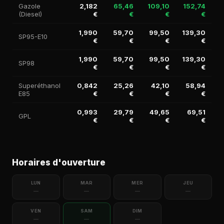
Gazole
2,182
65,46
109,10
152,74
(Diesel)
€
€
€
€
1,990
59,70
99,50
139,30
SP95-E10
€
€
€
€
1,990
59,70
99,50
139,30
SP98
€
€
€
€
Superéthanol
0,842
25,26
42,10
58,94
E85
€
€
€
€
0,993
29,79
49,65
69,51
GPL
€
€
€
€
Horaires d'ouverture
LUN
MAR
MER
JEU
—
—
—
—
VEN
SAM
DIM
—
—
—