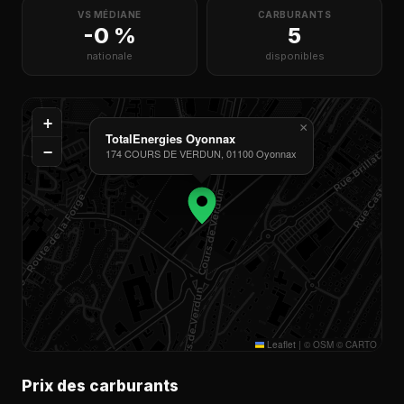
VS MÉDIANE
CARBURANTS
-0 %
5
nationale
disponibles
+
×
TotalEnergies Oyonnax
−
174 COURS DE VERDUN, 01100 Oyonnax
Leaflet
|
© OSM © CARTO
Prix des carburants