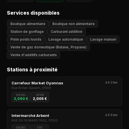
Services disponibles
Boutique alimentaire
Boutique non alimentaire
Station de gonflage
Carburant additivé
Piste poids lourds
Lavage automatique
Lavage manuel
Vente de gaz domestique (Butane, Propane)
Vente d'additifs carburants
Stations à proximité
Carrefour Market Oyonnax
à 0.2 km
Rue Brillat-Savarin, 01100
DIESEL
SP98
2,090 €
2,005 €
Intermarché Arbent
à 0.5 km
RUE DU 19 MARS 1962, 01100
DIESEL
E10