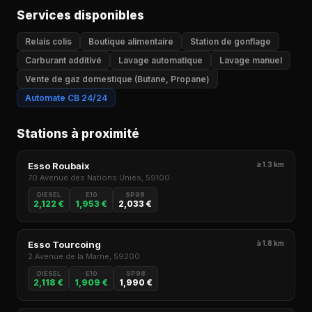
Services disponibles
Relais colis
Boutique alimentaire
Station de gonflage
Carburant additivé
Lavage automatique
Lavage manuel
Vente de gaz domestique (Butane, Propane)
Automate CB 24/24
Stations à proximité
Esso Roubaix
à 1.3 km
70 Avenue des Nations Unies, 59100
DIESEL
E10
SP98
2,122 €
1,953 €
2,033 €
Esso Tourcoing
à 1.8 km
2 Avenue de la Marne, 59200
DIESEL
E10
SP98
2,118 €
1,909 €
1,990 €