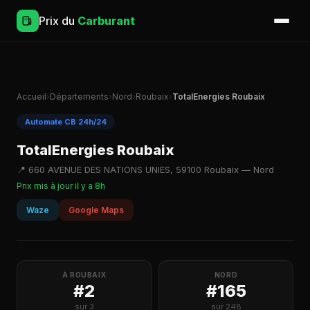
Prix du
Carburant
Accueil
›
Départements
›
Nord
›
Roubaix
›
TotalEnergies Roubaix
Automate CB 24h/24
TotalEnergies Roubaix
📍 660 AVENUE DES NATIONS UNIES, 59100 Roubaix — Nord
Prix mis à jour il y a 8h
Waze
Google Maps
À ROUBAIX
NORD
#2
#165
sur 3
sur 248