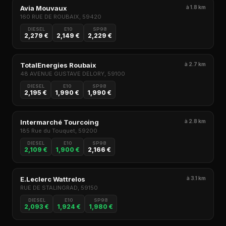
Avia Mouvaux
à 1.8 km
160 RUE DE ROUBAIX, 59420
DIESEL
E10
SP98
2,279 €
2,149 €
2,229 €
TotalEnergies Roubaix
à 2.7 km
48 AVENUE GUSTAVE DELORY, 59100
DIESEL
E10
SP98
2,195 €
1,990 €
1,990 €
Intermarché Tourcoing
à 2.8 km
185 Rue du Touquet, 59200
DIESEL
E10
SP98
2,109 €
1,900 €
2,166 €
E.Leclerc Wattrelos
à 3.1 km
RUE DE STALINGRAD, 59150
DIESEL
E10
SP98
2,093 €
1,924 €
1,980 €