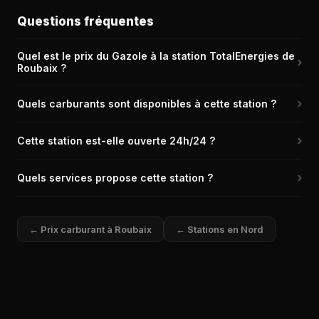
Questions fréquentes
Quel est le prix du Gazole à la station TotalEnergies de
›
Roubaix ?
Le prix du Gazole (Diesel) à la station TotalEnergies de Roubaix
›
Quels carburants sont disponibles à cette station ?
(59100) est de 2,192 € le litre, relevé il y a 8h.
La station TotalEnergies de Roubaix propose les carburants
›
Cette station est-elle ouverte 24h/24 ?
suivants : Diesel, E10, SP98, E85, GPL. C'est une station bien
équipée couvrant la plupart des besoins.
Oui, la station TotalEnergies de Roubaix dispose d'un automate
›
Quels services propose cette station ?
CB disponible 24h/24 et 7j/7.
La station TotalEnergies de Roubaix propose les services
suivants : Relais colis, Boutique alimentaire, Station de
← Prix carburant à Roubaix
← Stations en Nord
gonflage, Carburant additivé, Lavage automatique, Lavage
manuel et bien d'autres.