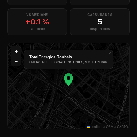
VS MÉDIANE
CARBURANTS
+0.1 %
5
nationale
disponibles
+
×
TotalEnergies Roubaix
−
660 AVENUE DES NATIONS UNIES, 59100 Roubaix
Leaflet
|
© OSM © CARTO