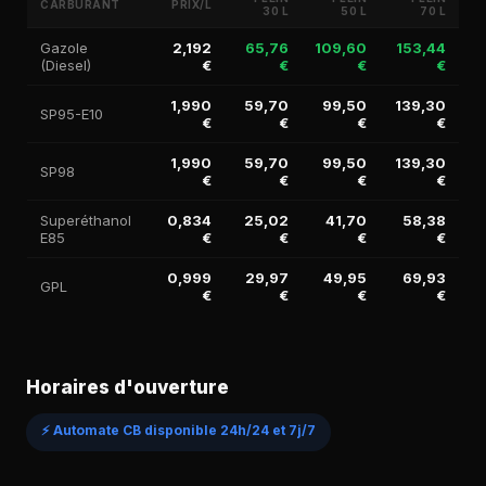
CARBURANT
PRIX/L
30 L
50 L
70 L
Gazole
2,192
65,76
109,60
153,44
(Diesel)
€
€
€
€
1,990
59,70
99,50
139,30
SP95-E10
€
€
€
€
1,990
59,70
99,50
139,30
SP98
€
€
€
€
Superéthanol
0,834
25,02
41,70
58,38
E85
€
€
€
€
0,999
29,97
49,95
69,93
GPL
€
€
€
€
Horaires d'ouverture
⚡ Automate CB disponible 24h/24 et 7j/7