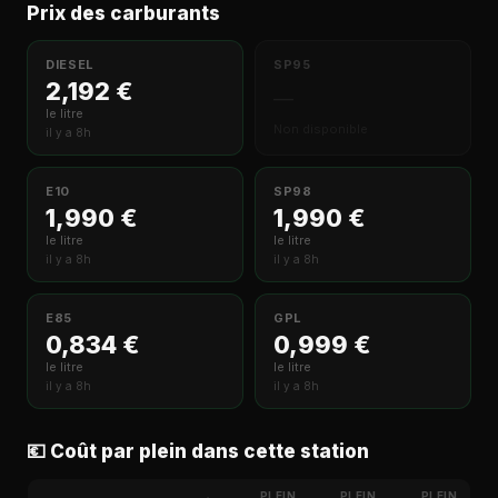
Prix des carburants
DIESEL
SP95
2,192 €
—
le litre
Non disponible
il y a 8h
E10
SP98
1,990 €
1,990 €
le litre
le litre
il y a 8h
il y a 8h
E85
GPL
0,834 €
0,999 €
le litre
le litre
il y a 8h
il y a 8h
💶 Coût par plein dans cette station
PLEIN
PLEIN
PLEIN