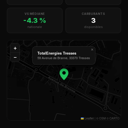
VS MÉDIANE
CARBURANTS
-4.3 %
3
nationale
disponibles
+
×
TotalEnergies Tresses
−
59 Avenue de Branne, 33370 Tresses
Leaflet
|
© OSM © CARTO