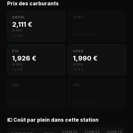
Prix des carburants
DIESEL
SP95
2,111 €
—
le litre
Non disponible
il y a 1j
E10
SP98
1,926 €
1,990 €
le litre
le litre
il y a 1j
il y a 1j
E85
GPL
—
—
Non disponible
Non disponible
💶 Coût par plein dans cette station
PLEIN 30
PLEIN 50
PLEIN 70