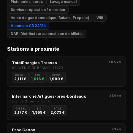
Piste poids lourds
Lavage manuel
Services réparation / entretien
Vente de gaz domestique (Butane, Propane)
Wifi
Automate CB 24/24
DAB (Distributeur automatique de billets)
Stations à proximité
TotalEnergies Tresses
à 0.5 km
80 AVENUE DE BRANNE, 33370
DIESEL
E10
SP98
2,111 €
1,916 €
1,990 €
Intermarché Artigues-près-bordeaux
à 1.4 km
avenue Guyenne, 33370
DIESEL
E10
SP98
2,177 €
1,955 €
2,073 €
Esso Cenon
à 3 km