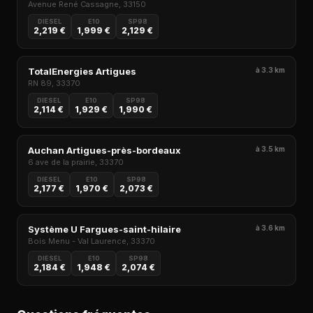
Avenue René Cassagne, 33150
DIESEL
E10
SP98
2,219 €
1,999 €
2,129 €
TotalEnergies Artigues
à 3.3 km
RN 89, 33370
DIESEL
E10
SP98
2,114 €
1,929 €
1,990 €
Auchan Artigues-près-bordeaux
à 3.5 km
6 ave de la prairie, 33370
DIESEL
E10
SP98
2,177 €
1,970 €
2,073 €
Système U Fargues-saint-hilaire
à 3.6 km
Bois Menu - Val Laurence, 33370
DIESEL
E10
SP98
2,184 €
1,948 €
2,074 €