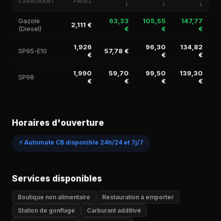
CARBURANT
PRIX/L
L
L
L
Gazole
63,33
105,55
147,77
2,111 €
(Diesel)
€
€
€
1,926
96,30
134,82
SP95-E10
57,78 €
€
€
€
1,990
59,70
99,50
139,30
SP98
€
€
€
€
Horaires d'ouverture
⚡ Automate CB disponible 24h/24 et 7j/7
Services disponibles
Boutique non alimentaire
Restauration à emporter
Station de gonflage
Carburant additivé