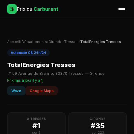
Prix du
Carburant
Accueil
›
Départements
›
Gironde
›
Tresses
›
TotalEnergies Tresses
Automate CB 24h/24
TotalEnergies Tresses
📍 59 Avenue de Branne, 33370 Tresses — Gironde
Prix mis à jour il y a 1j
Waze
Google Maps
À TRESSES
GIRONDE
#1
#35
sur 8
sur 223