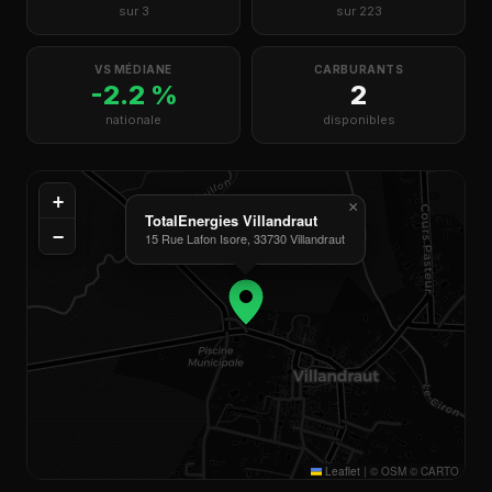
sur 3
sur 223
VS MÉDIANE
CARBURANTS
-2.2 %
2
nationale
disponibles
+
×
TotalEnergies Villandraut
−
15 Rue Lafon Isore, 33730 Villandraut
Leaflet
|
© OSM © CARTO