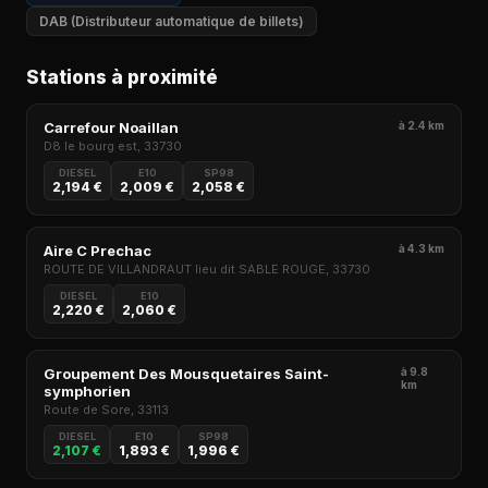
DAB (Distributeur automatique de billets)
Stations à proximité
Carrefour Noaillan
à 2.4 km
D8 le bourg est, 33730
DIESEL
E10
SP98
2,194 €
2,009 €
2,058 €
Aire C Prechac
à 4.3 km
ROUTE DE VILLANDRAUT lieu dit SABLE ROUGE, 33730
DIESEL
E10
2,220 €
2,060 €
Groupement Des Mousquetaires Saint-
à 9.8
km
symphorien
Route de Sore, 33113
DIESEL
E10
SP98
2,107 €
1,893 €
1,996 €