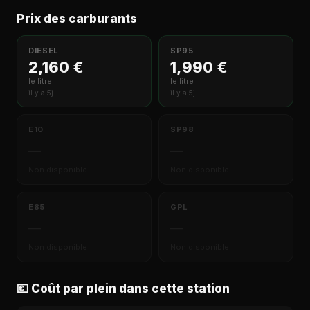
Prix des carburants
DIESEL
SP95
2,160 €
1,990 €
le litre
le litre
il y a 5j
il y a 5j
E10
SP98
—
—
Non disponible
Non disponible
E85
GPL
—
—
Non disponible
Non disponible
💶 Coût par plein dans cette station