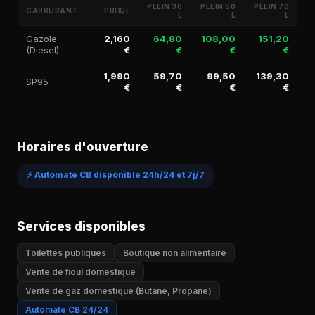
PLEIN 30
PLEIN 50
PLEIN 70
CARBURANT
PRIX/L
L
L
L
Gazole
2,160
64,80
108,00
151,20
(Diesel)
€
€
€
€
1,990
59,70
99,50
139,30
SP95
€
€
€
€
Horaires d'ouverture
⚡ Automate CB disponible 24h/24 et 7j/7
Services disponibles
Toilettes publiques
Boutique non alimentaire
Vente de fioul domestique
Vente de gaz domestique (Butane, Propane)
Automate CB 24/24