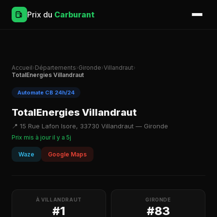
Prix du
Carburant
Accueil
›
Départements
›
Gironde
›
Villandraut
›
TotalEnergies Villandraut
Automate CB 24h/24
TotalEnergies Villandraut
📍 15 Rue Lafon Isore, 33730 Villandraut — Gironde
Prix mis à jour il y a 5j
Waze
Google Maps
À VILLANDRAUT
GIRONDE
#1
#83