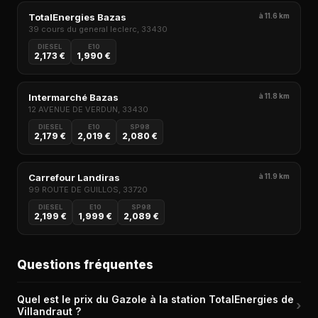
TotalEnergies Bazas
à 11.6 km
39 cours du general leclerc, 33430
DIESEL
E10
2,173 €
1,990 €
Intermarché Bazas
à 11.8 km
12 AVENUE DE VERDUN, 33430
DIESEL
E10
SP98
2,179 €
2,019 €
2,080 €
Carrefour Landiras
à 11.9 km
99 ROUTE DE GUILLOS, 33720
DIESEL
E10
SP98
2,199 €
1,999 €
2,089 €
Questions fréquentes
Quel est le prix du Gazole à la station TotalEnergies de
›
Villandraut ?