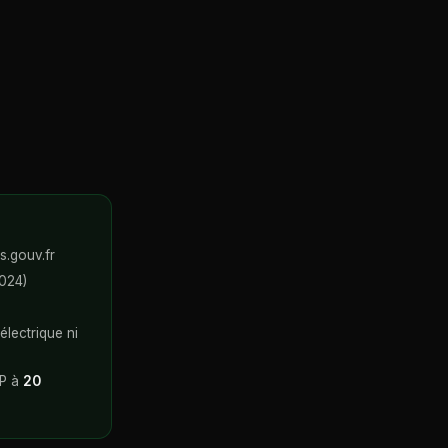
s.gouv.fr
2024)
électrique ni
P à
20