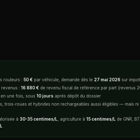
s rouleurs :
50 €
par véhicule, demande dès le
27 mai 2026
sur impot
 revenus :
16 880 €
de revenu fiscal de référence par part (revenus 
en une fois, sous
10 jours
après dépôt du dossier
, trois-roues et hybrides non rechargeables aussi éligibles — mais ni 
e
alorisée à
30-35 centimes/L
, agriculture à
15 centimes/L
de GNR, BT
/L