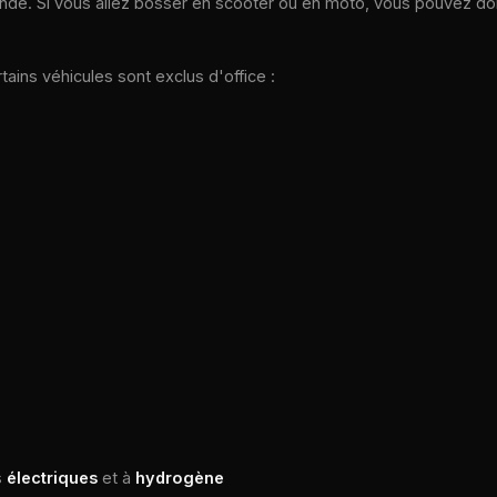
nde. Si vous allez bosser en scooter ou en moto, vous pouvez do
tains véhicules sont exclus d'office :
s
électriques
et à
hydrogène