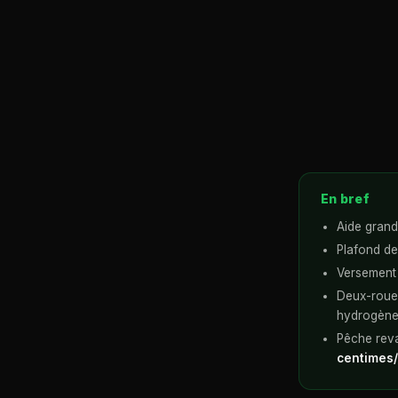
En bref
Aide grand
Plafond de
Versement 
Deux-roues
hydrogèn
Pêche rev
centimes