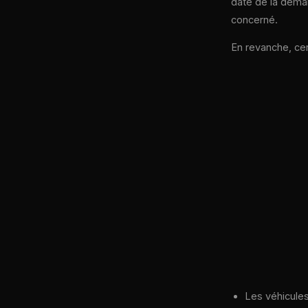
date de la dema
concerné.
En revanche, cer
Les véhicule