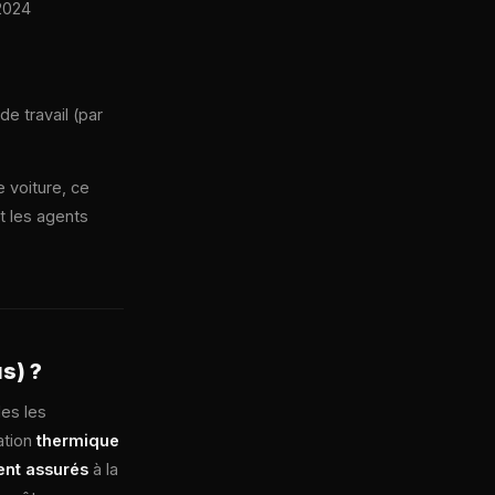
2024
de travail (par
 voiture, ce
t les agents
s) ?
les les
ation
thermique
ent assurés
à la