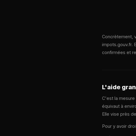
Concrètement, 
impots.gouv.fr. 
confirmées et rev
L'aide gran
C'est la mesure 
équivaut à envi
Elle vise près d
Pour y avoir droi