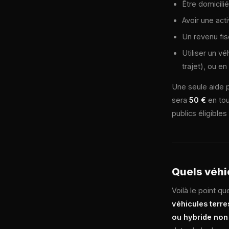
Être domicili
Avoir une act
Un revenu fis
Utiliser un vé
trajet), ou e
Une seule aide 
sera
50 €
en tou
publics éligible
Quels véhi
Voilà le point qu
véhicules terre
ou hybride non