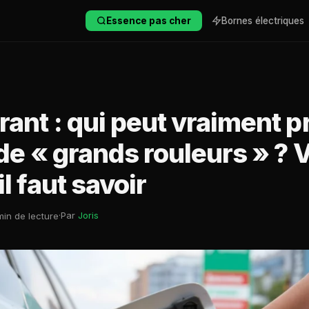
Essence pas cher
Bornes électriques
ant : qui peut vraiment pr
ide « grands rouleurs » ? V
il faut savoir
·
Par
Joris
in de lecture