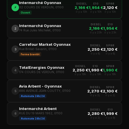
Intermarché Oyonnax
DIESEL
E10
SP98
2,166 €
1,954 €
2,120 €
⚡
32 COURS DE VERDUN, 01100
il y a 10h
il y a 10h
il y a 10h
Ouvert
DIESEL
E10
Intermarché Oyonnax
2,166 €
1,954 €
2
74 Rue Jules Michelet, 01100
il y a 23h
il y a 23h
Carrefour Market Oyonnax
DIESEL
SP98
2,250 €
2,120 €
Rue Brillat-Savarin, 01100
3
il y a 6j
il y a 6j
Ferme bientôt
DIESEL
E10
SP98
TotalEnergies Oyonnax
2,250 €
1,990 €
1,990 €
4
174 COURS DE VERDUN, 01100
il y a 19h
il y a 19h
il y a 19h
Avia Arbent - Oyonnax
DIESEL
SP98
2,270 €
2,100 €
886 AVENUE JEAN COUTTY, 01100
5
il y a 2j
il y a 2j
Automate 24h/24
Intermarché Arbent
DIESEL
E10
2,280 €
1,999 €
RUE DU 19 MARS 1962, 01100
6
il y a 2j
il y a 9j
Automate 24h/24