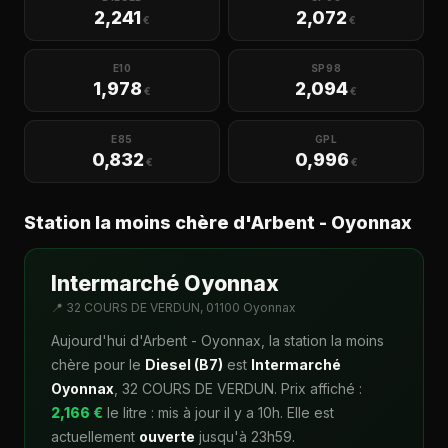
2,241
2,072
€
€
E10
SP98
1,978
2,094
€
€
E85
GPL
0,832
0,996
€
€
Station la moins chère d'Arbent - Oyonnax
Intermarché Oyonnax
📍 32 COURS DE VERDUN, 01100 Oyonnax
Aujourd'hui d'Arbent - Oyonnax, la station la moins
chère pour le
Diesel (B7)
est
Intermarché
Oyonnax
, 32 COURS DE VERDUN. Prix affiché :
2,166 €
le litre : mis à jour il y a 10h. Elle est
actuellement
ouverte
jusqu'à 23h59.