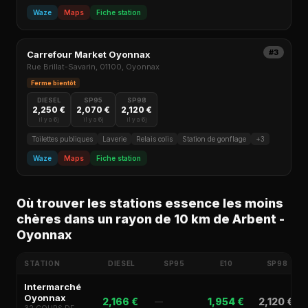
Waze
Maps
Fiche station
#3
Carrefour Market Oyonnax
Rue Brillat-Savarin, 01100, Oyonnax
Ferme bientôt
DIESEL
SP95
SP98
2,250 €
2,070 €
2,120 €
il y a 6j
il y a 6j
il y a 6j
Toilettes publiques
Laverie
Relais colis
Station de gonflage
+3
Waze
Maps
Fiche station
Où trouver les stations essence les moins
chères dans un rayon de 10 km de Arbent -
Oyonnax
STATION
DIESEL
SP95
E10
SP98
Intermarché
Oyonnax
2,166 €
1,954 €
2,120 €
—