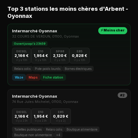
Top 3 stations les moins chères d'Arbent -
Oyonnax
⚡ Moins cher
Intermarché Oyonnax
32 COURS DE VERDUN, 01100, Oyonnax
Ouvert jusqu'à 23h59
DIESEL
E10
SP98
E85
2,166 €
1,954 €
2,120 €
0,828 €
il y a 10h
il y a 10h
il y a 10h
il y a 10h
Relais colis
Piste poids lourds
Bornes électriques
Waze
Maps
Fiche station
#2
Intermarché Oyonnax
74 Rue Jules Michelet, 01100, Oyonnax
DIESEL
E10
E85
2,166 €
1,954 €
0,829 €
il y a 23h
il y a 23h
il y a 2j
Toilettes publiques
Relais colis
Boutique alimentaire
Boutique non alimentaire
+4