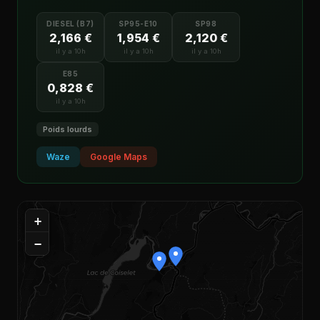
DIESEL (B7)
SP95-E10
SP98
2,166 €
1,954 €
2,120 €
il y a 10h
il y a 10h
il y a 10h
E85
0,828 €
il y a 10h
Poids lourds
Waze
Google Maps
+
−