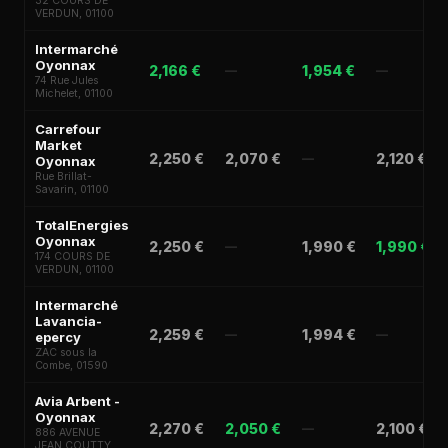
32 COURS DE
VERDUN, 01100
Intermarché
Oyonnax
2,166 €
1,954 €
—
—
74 Rue Jules
Michelet, 01100
Carrefour
Market
2,250 €
2,070 €
2,120 €
—
Oyonnax
Rue Brillat-
Savarin, 01100
TotalEnergies
Oyonnax
2,250 €
1,990 €
1,990 €
—
174 COURS DE
VERDUN, 01100
Intermarché
Lavancia-
2,259 €
1,994 €
—
—
epercy
ZAC sous la
Combe, 01590
Avia Arbent -
Oyonnax
2,270 €
2,050 €
2,100 €
—
886 AVENUE
JEAN COUTTY,