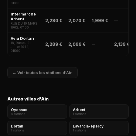
01100
Intermarché
Arbent
2,280 €
2,070 €
1,999 €
—
RUE DU 19 MARS
1962, 01100
Avia Dortan
18, Rue du 21
2,289 €
2,099 €
2,139 €
—
Juillet 1944,
01590
← Voir toutes les stations d'Ain
Autres villes d'Ain
Oyonnax
Arbent
4 stations
1 stations
Dortan
Lavancia-epercy
1 stations
1 stations