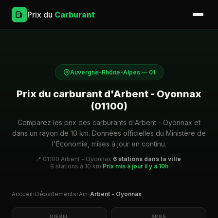
Prix du
Carburant
Auvergne-Rhône-Alpes — 01
Prix du carburant d'Arbent - Oyonnax
(01100)
Comparez les prix des carburants d'Arbent - Oyonnax et
dans un rayon de 10 km. Données officielles du Ministère de
l'Économie, mises à jour en continu.
📍 01100 Arbent - Oyonnax
·
6 stations dans la ville
·
8 stations à 10 km
·
Prix mis à jour il y a 10h
Accueil
›
Départements
›
Ain
›
Arbent - Oyonnax
DIESEL
SP95