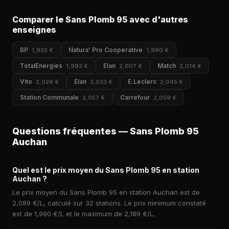
Comparer le Sans Plomb 95 avec d'autres
enseignes
BP
Natura' Pro Cooperative
1,933 €
1,990 €
TotalEnergies
Elan
Match
1,992 €
2,007 €
2,014 €
Vito
Élan
E.Leclerc
2,026 €
2,033 €
2,045 €
Station Communale
Carrefour
2,057 €
2,059 €
Questions fréquentes — Sans Plomb 95
Auchan
Quel est le prix moyen du Sans Plomb 95 en station
Auchan ?
Le prix moyen du Sans Plomb 95 en station Auchan est de
2,089 €/L, calculé sur 32 stations. Le prix minimum constaté
est de 1,990 €/L et le maximum de 2,189 €/L.