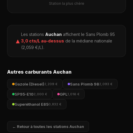
Station la plus chère
Les stations
Auchan
affichent le Sans Plomb 95
▲
3,0 cts/L au-dessus
de la médiane nationale
(2,059 €/L).
Autres carburants Auchan
Gazole (Diesel)
Sans Plomb 98
2,209 €
2,093 €
SP95-E10
GPL
2,000 €
1,016 €
Superéthanol E85
0,832 €
← Retour à toutes les stations Auchan