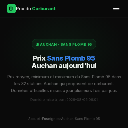
Prix du
Carburant
⛽ AUCHAN · SANS PLOMB 95
Prix
Sans Plomb 95
Auchan aujourd'hui
Prix moyen, minimum et maximum du Sans Plomb 95 dans
les 32 stations Auchan qui proposent ce carburant.
Données officielles mises à jour plusieurs fois par jour.
Dernière mise à jour : 2026-08-06 06:01
Accueil
›
Enseignes
›
Auchan
›
Sans Plomb 95