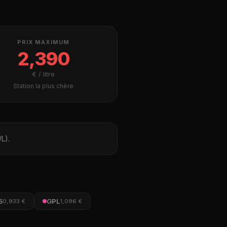
PRIX MAXIMUM
2,390
€ / litre
Station la plus chère
L).
5
GPL
0,933 €
1,096 €