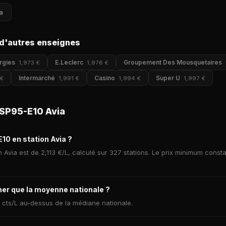
a
d'autres enseignes
rgies
E.Leclerc
Groupement Des Mousquetaires
1,973 €
1,976 €
Intermarché
Casino
Super U
 €
1,991 €
1,994 €
1,997 €
SP95-E10 Avia
10 en station Avia ?
 Avia est de 2,113 €/L, calculé sur 327 stations. Le prix minimum const
her que la moyenne nationale ?
3 cts/L au-dessus de la médiane nationale.