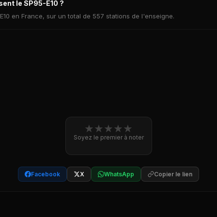
sent le SP95-E10 ?
E10 en France, sur un total de 557 stations de l'enseigne.
★
★
★
★
★
Soyez le premier à noter
Facebook
X
WhatsApp
Copier le lien