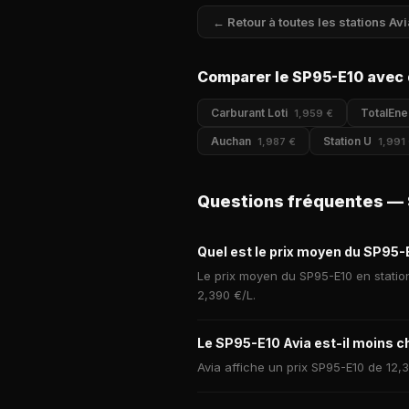
← Retour à toutes les stations Avi
Comparer le SP95-E10 avec 
Carburant Loti
TotalEne
1,959 €
Auchan
Station U
1,987 €
1,991
Questions fréquentes — 
Quel est le prix moyen du SP95-E
Le prix moyen du SP95-E10 en station
2,390 €/L.
Le SP95-E10 Avia est-il moins c
Avia affiche un prix SP95-E10 de 12,