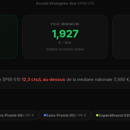
Accueil
›
Enseignes
›
Avia
›
SP95-E10
PRIX MINIMUM
1,927
€ / litre
Station la moins chère
le SP95-E10
12,3 cts/L au-dessus
de la médiane nationale (1,990 €/
ns Plomb 98
Sans Plomb 95
Superéthanol E8
2,191 €
2,148 €