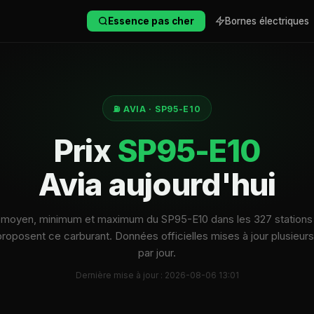
Essence pas cher
Bornes électriques
⛽ AVIA · SP95-E10
Prix
SP95-E10
Avia aujourd'hui
 moyen, minimum et maximum du SP95-E10 dans les 327 stations
proposent ce carburant. Données officielles mises à jour plusieurs
par jour.
Dernière mise à jour : 2026-08-06 13:01