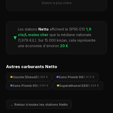
Station la plus chère
Les stations
Netto
affichent le SP95-E10
1,9
cts/L moins cher
que la médiane nationale
▼
(1,979 €/L). Sur 15 000 km/an, cela représente
une économie d'environ
20 €
.
Autres carburants Netto
Gazole (Diesel)
Sans Plomb 98
2,165 €
2,072 €
Sans Plomb 95
Superéthanol E85
2,040 €
0,828 €
← Retour à toutes les stations Netto