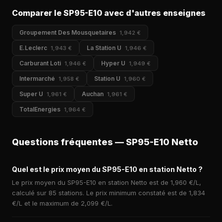
Comparer le SP95-E10 avec d'autres enseignes
Groupement Des Mousquetaires
1,942 €
E.Leclerc
La Station U
1,943 €
1,946 €
Carburant Loti
Hyper U
1,946 €
1,949 €
Intermarché
Station U
1,958 €
1,960 €
Super U
Auchan
1,961 €
1,961 €
TotalEnergies
1,964 €
Questions fréquentes — SP95-E10 Netto
Quel est le prix moyen du SP95-E10 en station Netto ?
Le prix moyen du SP95-E10 en station Netto est de 1,960 €/L,
calculé sur 85 stations. Le prix minimum constaté est de 1,834
€/L et le maximum de 2,099 €/L.