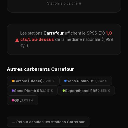
Station la plus chère
Les stations
Carrefour
affichent le SP95-E10
1,0
▲
cts/L au-dessus
de la médiane nationale (1,999
€/L).
Autres carburants Carrefour
Gazole (Diesel)
Sans Plomb 95
2,216 €
2,062 €
Sans Plomb 98
Superéthanol E85
2,115 €
0,858 €
GPL
1,032 €
← Retour à toutes les stations Carrefour