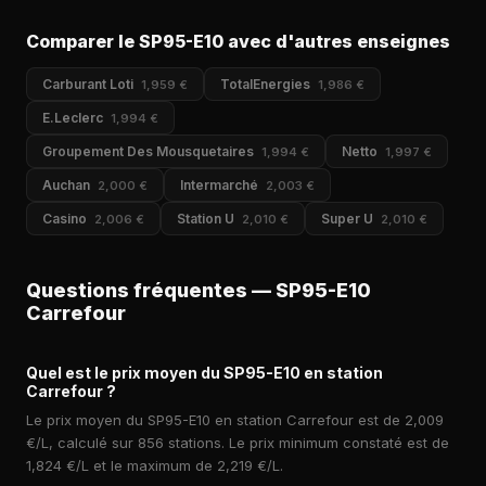
Comparer le SP95-E10 avec d'autres enseignes
Carburant Loti
TotalEnergies
1,959 €
1,986 €
E.Leclerc
1,994 €
Groupement Des Mousquetaires
Netto
1,994 €
1,997 €
Auchan
Intermarché
2,000 €
2,003 €
Casino
Station U
Super U
2,006 €
2,010 €
2,010 €
Questions fréquentes — SP95-E10
Carrefour
Quel est le prix moyen du SP95-E10 en station
Carrefour ?
Le prix moyen du SP95-E10 en station Carrefour est de 2,009
€/L, calculé sur 856 stations. Le prix minimum constaté est de
1,824 €/L et le maximum de 2,219 €/L.