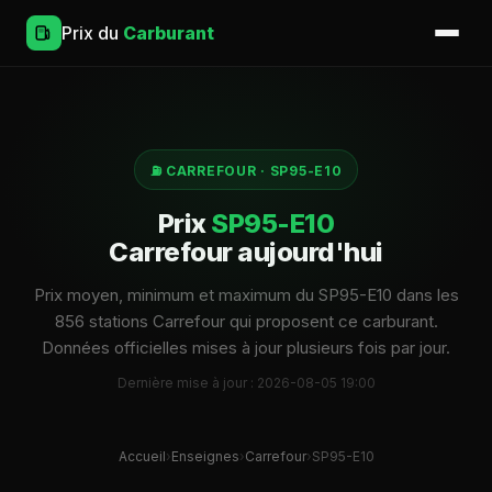
Prix du
Carburant
⛽ CARREFOUR · SP95-E10
Prix
SP95-E10
Carrefour aujourd'hui
Prix moyen, minimum et maximum du SP95-E10 dans les
856 stations Carrefour qui proposent ce carburant.
Données officielles mises à jour plusieurs fois par jour.
Dernière mise à jour : 2026-08-05 19:00
Accueil
›
Enseignes
›
Carrefour
›
SP95-E10