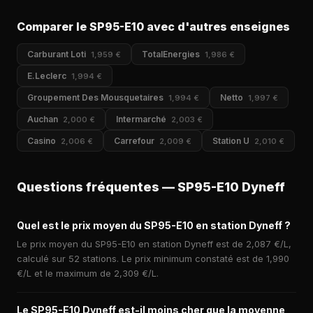
Comparer le SP95-E10 avec d'autres enseignes
Carburant Loti
TotalEnergies
1,959 €
1,986 €
E.Leclerc
1,994 €
Groupement Des Mousquetaires
Netto
1,994 €
1,997 €
Auchan
Intermarché
2,000 €
2,003 €
Casino
Carrefour
Station U
2,006 €
2,009 €
2,010 €
Questions fréquentes — SP95-E10 Dyneff
Quel est le prix moyen du SP95-E10 en station Dyneff ?
Le prix moyen du SP95-E10 en station Dyneff est de 2,087 €/L,
calculé sur 52 stations. Le prix minimum constaté est de 1,990
€/L et le maximum de 2,309 €/L.
Le SP95-E10 Dyneff est-il moins cher que la moyenne