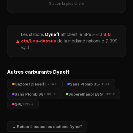
Station la plus chère
Les stations
Dyneff
affichent le SP95-E10
8,8
▲
cts/L au-dessus
de la médiane nationale (1,999
€/L).
Autres carburants Dyneff
Gazole (Diesel)
Sans Plomb 95
2,284 €
2,116 €
Sans Plomb 98
Superéthanol E85
2,186 €
0,931 €
GPL
1,125 €
← Retour à toutes les stations Dyneff