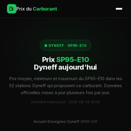
Prix du
Carburant
⛽ DYNEFF · SP95-E10
Prix
SP95-E10
Dyneff aujourd'hui
Prix moyen, minimum et maximum du SP95-E10 dans les
52 stations Dyneff qui proposent ce carburant. Données
officielles mises à jour plusieurs fois par jour.
Dernière mise à jour : 2026-08-05 19:00
Accueil
›
Enseignes
›
Dyneff
›
SP95-E10