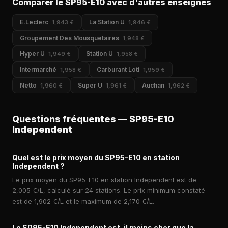
Comparer le SP95-E10 avec d'autres enseignes
E.Leclerc
La Station U
1,943 €
1,946 €
Groupement Des Mousquetaires
1,948 €
Hyper U
Station U
1,949 €
1,958 €
Intermarché
Carburant Loti
1,958 €
1,959 €
Netto
Super U
Auchan
1,960 €
1,961 €
1,962 €
Questions fréquentes — SP95-E10
Independent
Quel est le prix moyen du SP95-E10 en station
Independent ?
Le prix moyen du SP95-E10 en station Independent est de
2,005 €/L, calculé sur 24 stations. Le prix minimum constaté
est de 1,902 €/L et le maximum de 2,170 €/L.
Le SP95-E10 Independent est-il moins cher que la