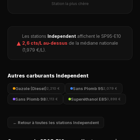
Station la plus chère
Les stations
Independent
affichent le SP95-E10
▲
2,6 cts/L au-dessus
de la médiane nationale
(1,979 €/L).
Autres carburants Independent
Gazole (Diesel)
Sans Plomb 95
2,210 €
2,079 €
Sans Plomb 98
Superéthanol E85
2,113 €
0,898 €
← Retour à toutes les stations Independent