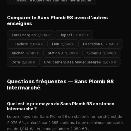
← Retour à toutes les stations Intermarché
Comparer le Sans Plomb 98 avec d'autres
enseignes
TotalEnergies
Hyper U
1,994 €
2,036 €
E.Leclerc
Elan
La Station U
2,044 €
2,045 €
2,048 €
Auchan
Station U
Super U
2,061 €
2,062 €
2,066 €
Cora
Groupement Des Mousquetaires
2,068 €
2,070 €
Questions fréquentes — Sans Plomb 98
Intermarché
Quel est le prix moyen du Sans Plomb 98 en station
Intermarché ?
Le prix moyen du Sans Plomb 98 en station Intermarché est de
2,076 €/L, calculé sur 1 385 stations. Le prix minimum constaté
est de 1,914 €/L et le maximum de 2,350 €/L.