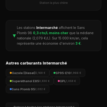
Station la plus chère
Les stations
Intermarché
affichent le Sans
Plomb 98
0,3 cts/L moins cher
que la médiane
▼
nationale (2,079 €/L). Sur 15 000 km/an, cela
représente une économie d'environ
3 €
.
Autres carburants Intermarché
Gazole (Diesel)
SP95-E10
2,168 €
1,966 €
Superéthanol E85
GPL
0,830 €
1,058 €
Sans Plomb 95
2,032 €