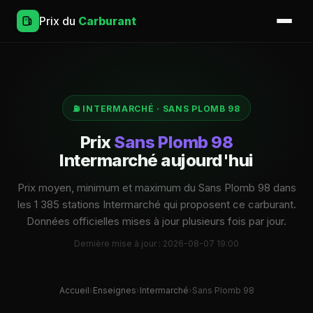
Prix du
Carburant
⛽ INTERMARCHÉ · SANS PLOMB 98
Prix
Sans Plomb 98
Intermarché aujourd'hui
Prix moyen, minimum et maximum du Sans Plomb 98 dans
les 1 385 stations Intermarché qui proposent ce carburant.
Données officielles mises à jour plusieurs fois par jour.
Dernière mise à jour : 2026-08-07 19:00
Accueil
›
Enseignes
›
Intermarché
›
Sans Plomb 98