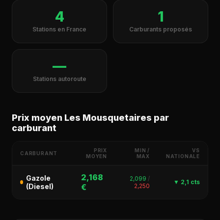
4
1
Stations en France
Carburants proposés
—
Stations autoroute
Prix moyen Les Mousquetaires par
carburant
PRIX
MIN /
VS
CARBURANT
MOYEN
MAX
NATIONALE
2,168
Gazole
2,099
/
▼ 2,1 cts
(Diesel)
€
2,250