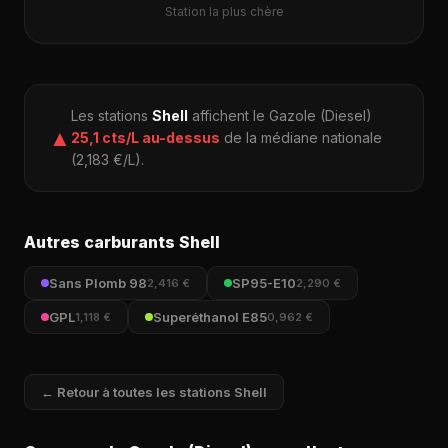
Station la plus chère
Les stations
Shell
affichent le Gazole (Diesel)
▲
25,1 cts/L au-dessus
de la médiane nationale
(2,183 €/L).
Autres carburants Shell
Sans Plomb 98
SP95-E10
2,416 €
2,290 €
GPL
Superéthanol E85
1,118 €
0,962 €
← Retour à toutes les stations Shell