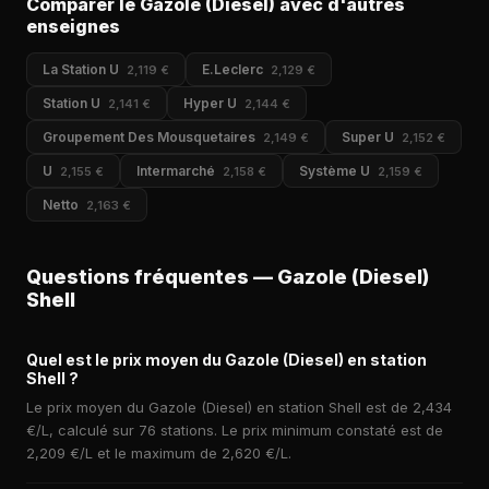
Comparer le Gazole (Diesel) avec d'autres
enseignes
La Station U
E.Leclerc
2,119 €
2,129 €
Station U
Hyper U
2,141 €
2,144 €
Groupement Des Mousquetaires
Super U
2,149 €
2,152 €
U
Intermarché
Système U
2,155 €
2,158 €
2,159 €
Netto
2,163 €
Questions fréquentes — Gazole (Diesel)
Shell
Quel est le prix moyen du Gazole (Diesel) en station
Shell ?
Le prix moyen du Gazole (Diesel) en station Shell est de 2,434
€/L, calculé sur 76 stations. Le prix minimum constaté est de
2,209 €/L et le maximum de 2,620 €/L.