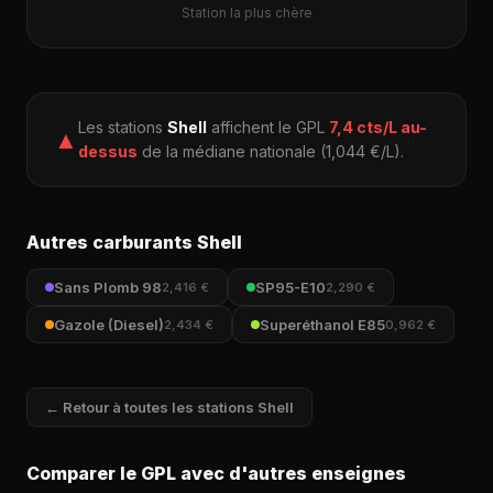
Station la plus chère
Les stations
Shell
affichent le GPL
7,4 cts/L au-
▲
dessus
de la médiane nationale (1,044 €/L).
Autres carburants Shell
Sans Plomb 98
SP95-E10
2,416 €
2,290 €
Gazole (Diesel)
Superéthanol E85
2,434 €
0,962 €
← Retour à toutes les stations Shell
Comparer le GPL avec d'autres enseignes