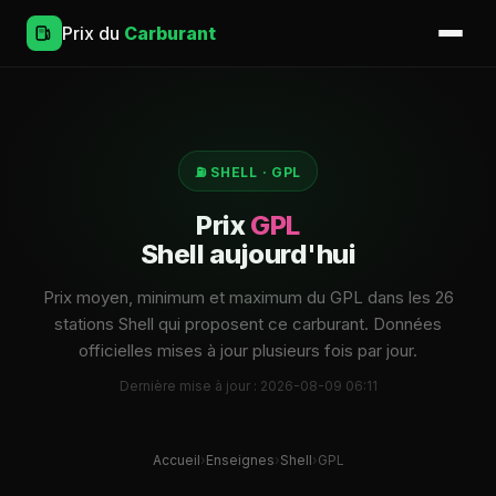
Prix du
Carburant
⛽ SHELL · GPL
Prix
GPL
Shell aujourd'hui
Prix moyen, minimum et maximum du GPL dans les 26
stations Shell qui proposent ce carburant. Données
officielles mises à jour plusieurs fois par jour.
Dernière mise à jour : 2026-08-09 06:11
Accueil
›
Enseignes
›
Shell
›
GPL