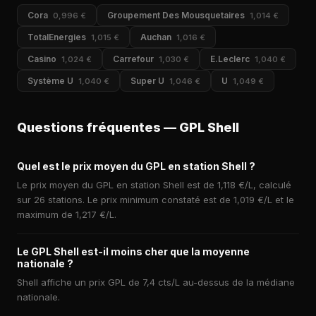
Cora
Groupement Des Mousquetaires
0,996 €
1,014 €
TotalEnergies
Auchan
1,015 €
1,016 €
Casino
Carrefour
E.Leclerc
1,024 €
1,030 €
1,040 €
Système U
Super U
U
1,040 €
1,046 €
1,049 €
Questions fréquentes — GPL Shell
Quel est le prix moyen du GPL en station Shell ?
Le prix moyen du GPL en station Shell est de 1,118 €/L, calculé
sur 26 stations. Le prix minimum constaté est de 1,019 €/L et le
maximum de 1,217 €/L.
Le GPL Shell est-il moins cher que la moyenne
nationale ?
Shell affiche un prix GPL de 7,4 cts/L au-dessus de la médiane
nationale.