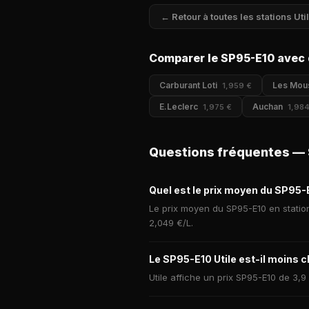
← Retour à toutes les stations Uti
Comparer le SP95-E10 avec 
Carburant Loti
Les Mou
1,959 €
E.Leclerc
Auchan
1,975 €
1,984
Questions fréquentes — 
Quel est le prix moyen du SP95-E
Le prix moyen du SP95-E10 en station
2,049 €/L.
Le SP95-E10 Utile est-il moins 
Utile affiche un prix SP95-E10 de 3,