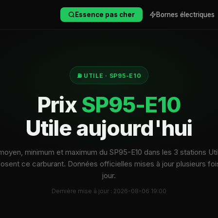
Essence pas cher
Bornes électriques
⛽ UTILE · SP95-E10
Prix
SP95-E10
Utile aujourd'hui
 moyen, minimum et maximum du SP95-E10 dans les 3 stations Util
osent ce carburant. Données officielles mises à jour plusieurs foi
jour.
Dernière mise à jour : 2026-08-06 19:00