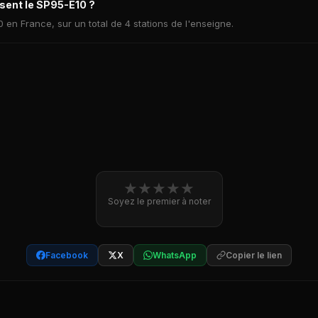
sent le SP95-E10 ?
0 en France, sur un total de 4 stations de l'enseigne.
★
★
★
★
★
Soyez le premier à noter
Facebook
X
WhatsApp
Copier le lien