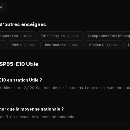
le
d'autres enseignes
squetaires
TotalEnergies
Groupement Des Mousq
1,961 €
1,972 €
Netto
Intermarché
Station U
L
 €
1,984 €
1,989 €
1,990 €
SP95-E10 Utile
10 en station Utile ?
 Utile est de 2,029 €/L, calculé sur 3 stations. Le prix minimum consta
cher que la moyenne nationale ?
9 cts/L au-dessus de la médiane nationale.