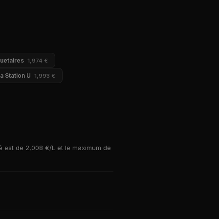
uetaires
1,974 €
a Station U
1,993 €
té est de 2,008 €/L et le maximum de