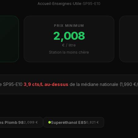
Accueil
›
Enseignes
›
Utile
›
SP95-E10
PRIX MINIMUM
2,008
€ / litre
Station la moins chère
le SP95-E10
3,9 cts/L au-dessus
de la médiane nationale (1,990 €/
ns Plomb 98
Superéthanol E85
2,099 €
0,821 €