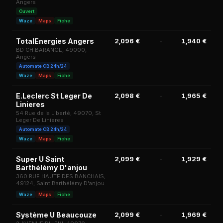
Angers
Ouvert
Waze
Maps
Fiche
TotalEnergies Angers
2,096 €
-
1,940 €
1,
BD CH.BARANGE, 49000,
Angers
Automate CB 24h/24
Waze
Maps
Fiche
E.Leclerc St Leger De
2,098 €
-
1,965 €
2,
Linieres
54 Rue de la Liberté, 49070, St
Leger De Linieres
Automate CB 24h/24
Waze
Maps
Fiche
Super U Saint
2,099 €
-
1,929 €
2,
Barthélémy D'anjou
360 RUE HAUTE DES BANCHAIS,
49124, Saint Barthélémy D'anjou
Waze
Maps
Fiche
Système U Beaucouze
2,099 €
-
1,969 €
2,