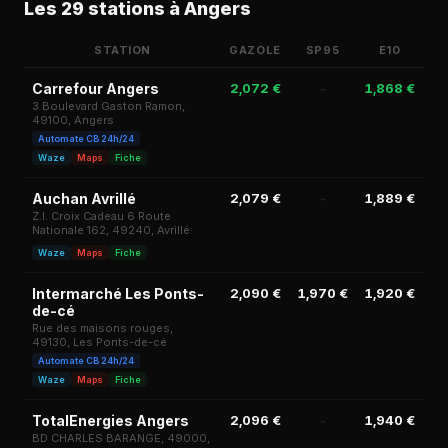
Les 29 stations à Angers
STATION
GAZOLE
SP95
E10
S
Carrefour Angers
2,072 €
-
1,868 €
1,
3 Boulevard Gaston Ramon,
49100, Angers
Automate CB 24h/24
Waze
Maps
Fiche
Auchan Avrillé
2,079 €
-
1,889 €
2,
Z.I. Croix Cadeau 6 Route
Nationale 162, 49240, Avrillé
Waze
Maps
Fiche
Intermarché Les Ponts-
2,090 €
1,970 €
1,920 €
de-cé
Rue des maisons rouges,
49130, Les Ponts-de-cé
Automate CB 24h/24
Waze
Maps
Fiche
TotalEnergies Angers
2,096 €
-
1,940 €
BD CHARLES BARANGE, 49000,