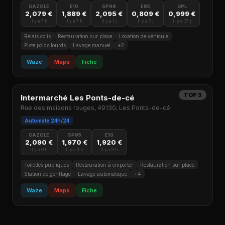
GAZOLE
E10
SP98
E85
GPL
2,079 €
1,889 €
2,095 €
0,809 €
0,999 €
Il y a 7 h
Il y a 7 h
Il y a 1 j
Il y a 7 j
Il y a 37 j
Relais colis
Restauration sur place
Location de véhicule
Piste poids lourds
Lavage manuel
+2
Waze
Maps
Fiche
TOP 3
Intermarché Les Ponts-de-cé
Rue des maisons rouges, 49130, Les Ponts-de-cé
Automate 24h/24
GAZOLE
SP95
E10
2,090 €
1,970 €
1,920 €
Il y a 9 h
Il y a 9 h
Il y a 9 h
Toilettes publiques
Restauration à emporter
Restauration sur place
Station de gonflage
Lavage automatique
+4
Waze
Maps
Fiche