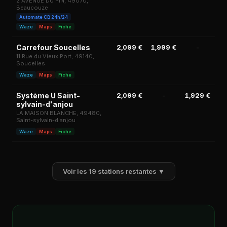
2 AVENUE DU PIN, 49070,
Beaucouze
Automate CB 24h/24
Waze
Maps
Fiche
Carrefour Soucelles
2,099 €
1,999 €
-
2,
11 Rue du Vieux Port, 49140,
Soucelles
Waze
Maps
Fiche
Système U Saint-
2,099 €
-
1,929 €
2,
sylvain-d'anjou
LA MAISON BLANCHE, 49480,
Saint-sylvain-d'anjou
Waze
Maps
Fiche
Voir les 19 stations restantes ▼