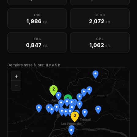
E10
SP98
1,986
2,072
€/L
€/L
E85
GPL
0,847
1,062
€/L
€/L
Dernière mise à jour : Il y a 5 h
+
−
2
1
3