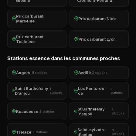
Étienne
Clermont-Ferrand
Prix carburant
Prix carburant Nice
Marseille
Prix carburant
Prix carburant Lyon
Toulouse
Stations essence dans les communes proches
Angers
Avrillé
11 stations
2 stations
Saint Barthélémy
Les Ponts-de-
1
1
D'anjou
stations
cé
stations
St Barthélemy
1
Beaucouze
2 stations
D'anjou
stations
Saint-sylvain-
3
Trélazé
2 stations
d'anjou
stations