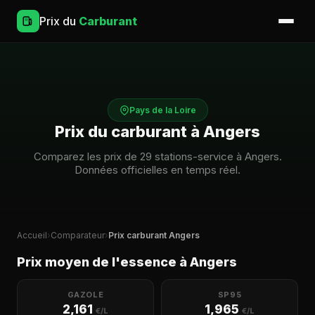
Prix du
Carburant
Pays de la Loire
Prix du carburant à Angers
Comparez les prix de 29 stations-service à Angers.
Données officielles en temps réel.
Accueil
›
Comparateur
›
Prix carburant Angers
Prix moyen de l'essence à Angers
GAZOLE
SP95
2,161
1,965
€/L
€/L