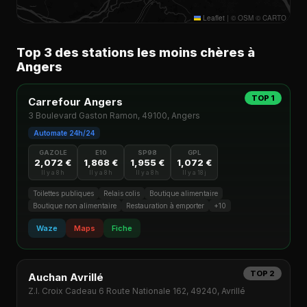
Leaflet
|
© OSM © CARTO
Top 3 des stations les moins chères à
Angers
TOP 1
Carrefour Angers
3 Boulevard Gaston Ramon, 49100, Angers
Automate 24h/24
GAZOLE
E10
SP98
GPL
2,072 €
1,868 €
1,955 €
1,072 €
Il y a 8 h
Il y a 8 h
Il y a 8 h
Il y a 18 j
Toilettes publiques
Relais colis
Boutique alimentaire
Boutique non alimentaire
Restauration à emporter
+10
Waze
Maps
Fiche
TOP 2
Auchan Avrillé
Z.I. Croix Cadeau 6 Route Nationale 162, 49240, Avrillé