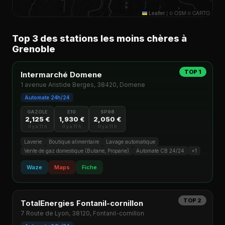
Leaflet
|
© OSM © CARTO
Top 3 des stations les moins chères à
Grenoble
TOP 1
Intermarché Domene
1 avenue Aristide Berges, 38420, Domene
Automate 24h/24
GAZOLE
E10
SP98
2,125 €
1,930 €
2,050 €
Il y a 11 h
Il y a 11 h
Il y a 11 h
Laverie
Boutique alimentaire
Lavage automatique
Vente de gaz domestique (Butane, Propane)
Automate CB 24/24
+1
Waze
Maps
Fiche
TOP 2
TotalEnergies Fontanil-cornillon
7 Route de Lyon, 38120, Fontanil-cornillon