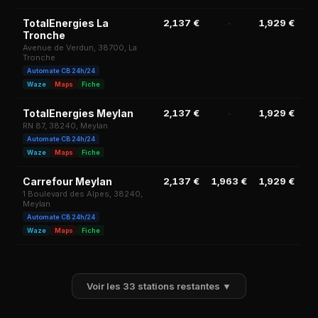
TotalEnergies La
2,137 €
-
1,929 €
Tronche
Avenue de Verdun, 38700, La
Tronche
Automate CB 24h/24
Waze
Maps
Fiche
TotalEnergies Meylan
2,137 €
-
1,929 €
1,
RN 87, 38240, Meylan
Automate CB 24h/24
Waze
Maps
Fiche
Carrefour Meylan
2,137 €
1,963 €
1,929 €
2,
1 Boulevard des Alpes, 38240,
Meylan
Automate CB 24h/24
Waze
Maps
Fiche
Voir les 33 stations restantes ▼