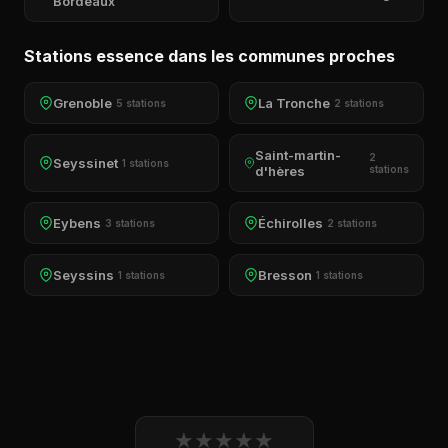
Bordeaux
Stations essence dans les communes proches
Grenoble
La Tronche
5 stations
2 stations
Saint-martin-
2
Seyssinet
1 stations
d'hères
stations
Eybens
Échirolles
3 stations
2 stations
Seyssins
Bresson
1 stations
1 stations
★
★
★
★
★