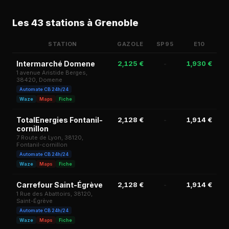
Les 43 stations à Grenoble
STATION
GAZOLE
SP95
E10
S
Intermarché Domene
2,125 €
-
1,930 €
2,
1 avenue Aristide Berges,
38420, Domene
Automate CB 24h/24
Waze
Maps
Fiche
TotalEnergies Fontanil-
2,128 €
-
1,914 €
1,
cornillon
7 Route de Lyon, 38120,
Fontanil-cornillon
Automate CB 24h/24
Waze
Maps
Fiche
Carrefour Saint-Égrève
2,128 €
-
1,914 €
2,
1 Rue des Abattoirs, 38120,
Saint-Égrève
Automate CB 24h/24
Waze
Maps
Fiche