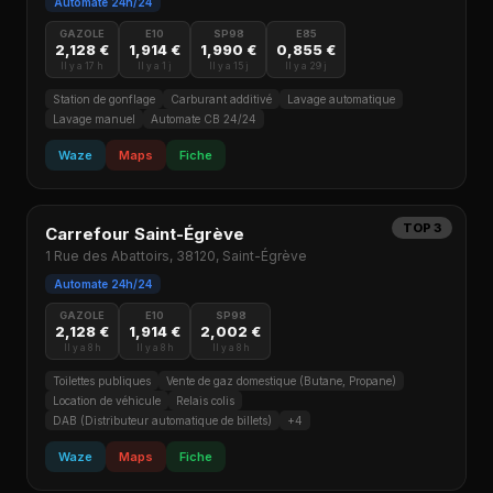
Automate 24h/24
GAZOLE
E10
SP98
E85
2,128 €
1,914 €
1,990 €
0,855 €
Il y a 17 h
Il y a 1 j
Il y a 15 j
Il y a 29 j
Station de gonflage
Carburant additivé
Lavage automatique
Lavage manuel
Automate CB 24/24
Waze
Maps
Fiche
TOP 3
Carrefour Saint-Égrève
1 Rue des Abattoirs, 38120, Saint-Égrève
Automate 24h/24
GAZOLE
E10
SP98
2,128 €
1,914 €
2,002 €
Il y a 8 h
Il y a 8 h
Il y a 8 h
Toilettes publiques
Vente de gaz domestique (Butane, Propane)
Location de véhicule
Relais colis
DAB (Distributeur automatique de billets)
+4
Waze
Maps
Fiche