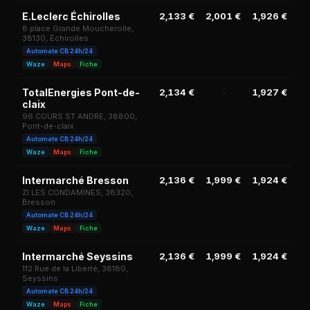
E.Leclerc Échirolles
2,133 €
2,001 €
1,926 €
2,
8 place Grande Moucherolle,
38130, Échirolles
Automate CB 24h/24
Waze
Maps
Fiche
TotalEnergies Pont-de-
2,134 €
-
1,927 €
1,
claix
96 COURS ST ANDRE, 38800,
Pont-de-claix
Automate CB 24h/24
Waze
Maps
Fiche
Intermarché Bresson
2,136 €
1,999 €
1,924 €
2,
ZI LES CONDAMINES, 38320,
Bresson
Automate CB 24h/24
Waze
Maps
Fiche
Intermarché Seyssins
2,136 €
1,999 €
1,924 €
2,
112 Rue de la Liberté, 38180,
Seyssins
Automate CB 24h/24
Waze
Maps
Fiche