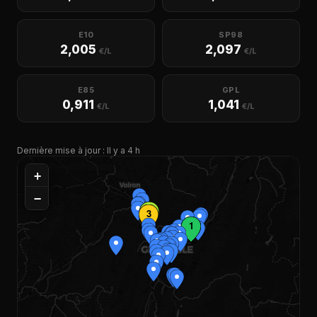
E10
SP98
2,005
2,097
€/L
€/L
E85
GPL
0,911
1,041
€/L
€/L
Dernière mise à jour : Il y a 4 h
+
−
2
3
1