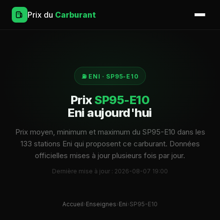
Prix du
Carburant
⛽ ENI · SP95-E10
Prix
SP95-E10
Eni aujourd'hui
Prix moyen, minimum et maximum du SP95-E10 dans les
133 stations Eni qui proposent ce carburant. Données
officielles mises à jour plusieurs fois par jour.
Dernière mise à jour : 2026-08-07 19:00
Accueil
›
Enseignes
›
Eni
›
SP95-E10