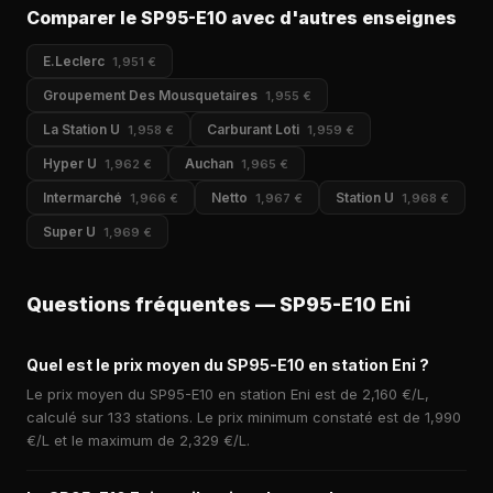
Comparer le SP95-E10 avec d'autres enseignes
E.Leclerc
1,951 €
Groupement Des Mousquetaires
1,955 €
La Station U
Carburant Loti
1,958 €
1,959 €
Hyper U
Auchan
1,962 €
1,965 €
Intermarché
Netto
Station U
1,966 €
1,967 €
1,968 €
Super U
1,969 €
Questions fréquentes — SP95-E10 Eni
Quel est le prix moyen du SP95-E10 en station Eni ?
Le prix moyen du SP95-E10 en station Eni est de 2,160 €/L,
calculé sur 133 stations. Le prix minimum constaté est de 1,990
€/L et le maximum de 2,329 €/L.