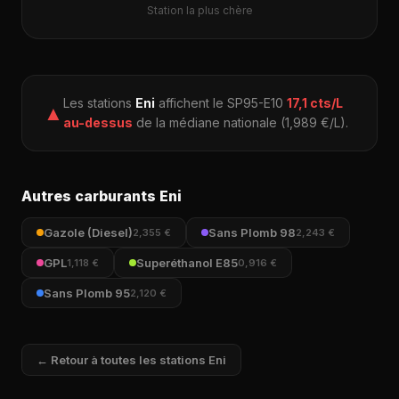
Station la plus chère
Les stations
Eni
affichent le SP95-E10
17,1 cts/L
▲
au-dessus
de la médiane nationale (1,989 €/L).
Autres carburants Eni
Gazole (Diesel)
Sans Plomb 98
2,355 €
2,243 €
GPL
Superéthanol E85
1,118 €
0,916 €
Sans Plomb 95
2,120 €
← Retour à toutes les stations Eni