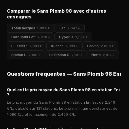
Comparer le Sans Plomb 98 avec d'autres
enseignes
TotalEnergies
Elan
1,994 €
2,047 €
Carburant Loti
Hyper U
2,076 €
2,082 €
E.Leclerc
Auchan
Casino
2,083 €
2,093 €
2,096 €
Station U
La Station U
Netto
2,100 €
2,101 €
2,102 €
Questions fréquentes — Sans Plomb 98 Eni
Quel est le prix moyen du Sans Plomb 98 en station Eni
?
Le prix moyen du Sans Plomb 98 en station Eni est de 2,246
€/L, calculé sur 131 stations. Le prix minimum constaté est de
1,990 €/L et le maximum de 2,450 €/L.