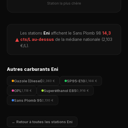
Station la plus chère
Les stations
Eni
affichent le Sans Plomb 98
14,3
▲
cts/L au-dessus
de la médiane nationale (2,103
€/L).
Autres carburants Eni
Gazole (Diesel)
SP95-E10
2,383 €
2,166 €
GPL
Superéthanol E85
1,118 €
0,916 €
Sans Plomb 95
2,130 €
← Retour à toutes les stations Eni