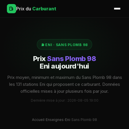
Prix du
Carburant
⛽ ENI · SANS PLOMB 98
Prix
Sans Plomb 98
Eni aujourd'hui
Prix moyen, minimum et maximum du Sans Plomb 98 dans
les 131 stations Eni qui proposent ce carburant. Données
officielles mises à jour plusieurs fois par jour.
Dernière mise à jour : 2026-08-05 19:00
Accueil
›
Enseignes
›
Eni
›
Sans Plomb 98