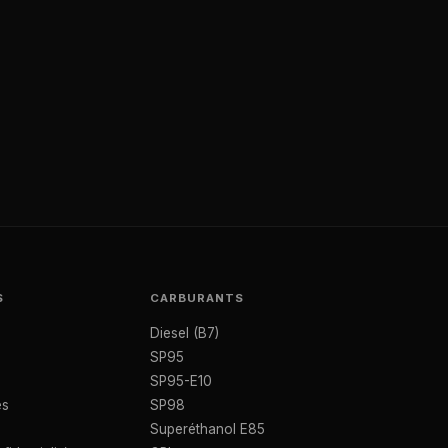
S
CARBURANTS
Diesel (B7)
SP95
SP95-E10
es
SP98
Superéthanol E85