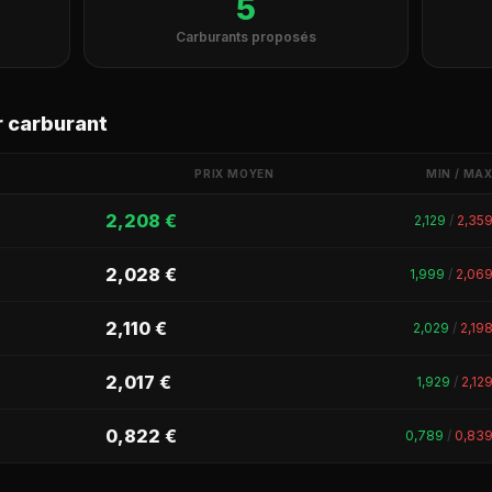
5
Carburants proposés
r carburant
PRIX MOYEN
MIN / MA
2,208 €
2,129
/
2,35
2,028 €
1,999
/
2,06
2,110 €
2,029
/
2,19
2,017 €
1,929
/
2,12
0,822 €
0,789
/
0,83