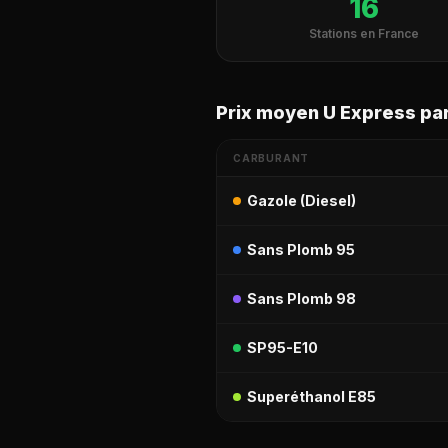
16
Stations en France
Prix moyen U Express pa
CARBURANT
Gazole (Diesel)
Sans Plomb 95
Sans Plomb 98
SP95-E10
Superéthanol E85