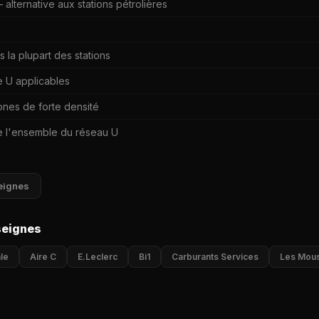
alternative aux stations pétrolières
la plupart des stations
e U applicables
zones de forte densité
 l'ensemble du réseau U
eignes
seignes
le
Aire C
E.Leclerc
Bi1
Carburants Services
Les Mous