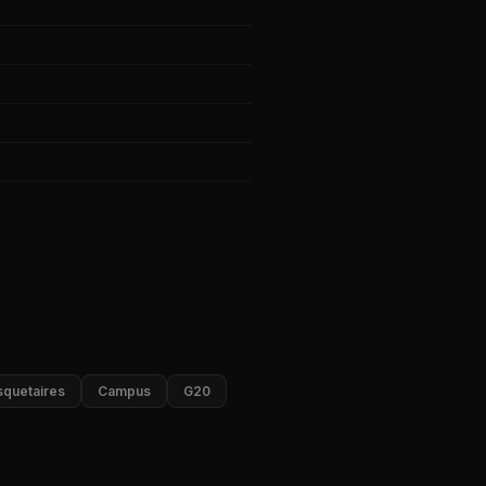
quetaires
Campus
G20