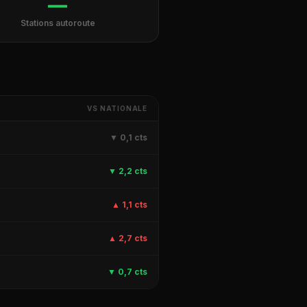
—
Stations autoroute
X
VS NATIONALE
9
▼ 0,1 cts
9
▼ 2,2 cts
8
▲ 1,1 cts
9
▲ 2,7 cts
9
▼ 0,7 cts