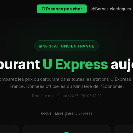
Essence pas cher
Bornes électriques
⛽ 16 STATIONS EN FRANCE
rburant
U Express
auj
mparez les prix du carburant dans toutes les stations U Express
France. Données officielles du Ministère de l'Économie.
Dernière mise à jour : 2026-08-06 13:01
Accueil
›
Enseignes
›
U Express