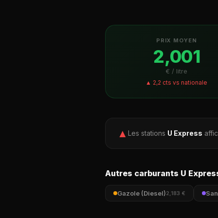
PRIX MOYEN
2,001
€ / litre
▲ 2,2 cts vs nationale
▲
Les stations
U Express
affi
Autres carburants U Expres
Gazole (Diesel)
San
2,183 €