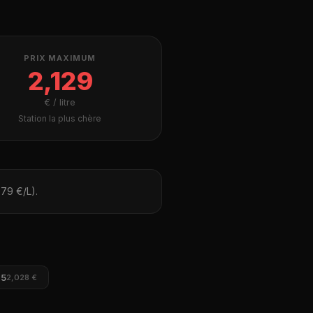
PRIX MAXIMUM
2,129
€ / litre
Station la plus chère
979 €/L).
95
2,028 €