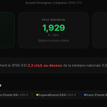
Accueil
›
Enseignes
›
U Express
›
SP95-E10
PRIX MINIMUM
1,929
€ / litre
Station la moins chère
chent le SP95-E10
2,2 cts/L au-dessus
de la médiane nationale (1,
s
s Plomb 98
Superéthanol E85
Sans Plomb 
2,093 €
0,823 €