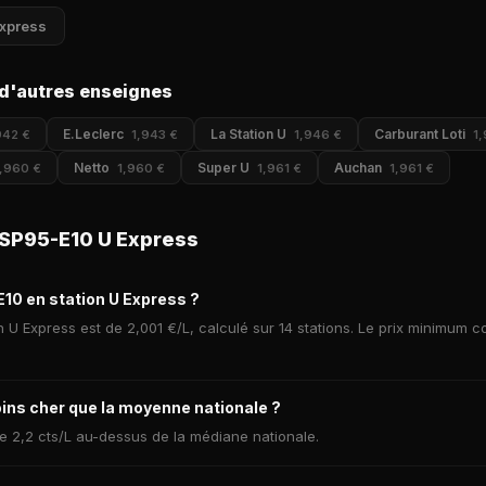
Express
d'autres enseignes
E.Leclerc
La Station U
Carburant Loti
942 €
1,943 €
1,946 €
1
Netto
Super U
Auchan
1,960 €
1,960 €
1,961 €
1,961 €
 SP95-E10 U Express
E10 en station U Express ?
U Express est de 2,001 €/L, calculé sur 14 stations. Le prix minimum co
ins cher que la moyenne nationale ?
e 2,2 cts/L au-dessus de la médiane nationale.