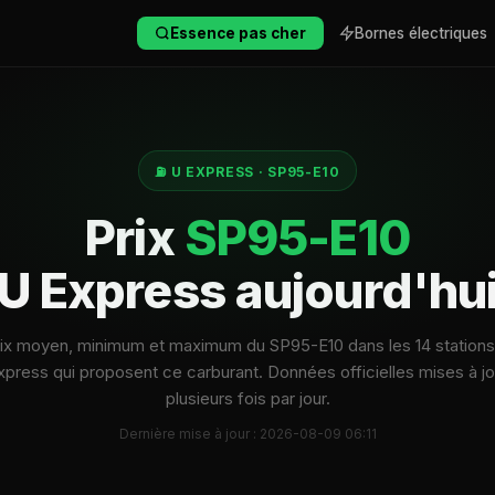
Essence pas cher
Bornes électriques
⛽ U EXPRESS · SP95-E10
Prix
SP95-E10
U Express aujourd'hu
ix moyen, minimum et maximum du SP95-E10 dans les 14 station
xpress qui proposent ce carburant. Données officielles mises à jo
plusieurs fois par jour.
Dernière mise à jour : 2026-08-09 06:11