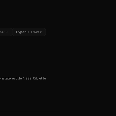
Hyper U
,946 €
1,949 €
nstaté est de 1,929 €/L et le